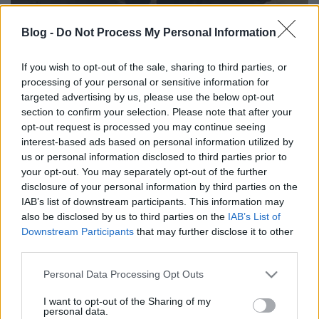
Blog -
Do Not Process My Personal Information
If you wish to opt-out of the sale, sharing to third parties, or
processing of your personal or sensitive information for
A modell-Tatra, amelyik jobb, mint a
targeted advertising by us, please use the below opt-out
valódi?
section to confirm your selection. Please note that after your
opt-out request is processed you may continue seeing
Sturcz Antal
•
2015. március 24.
0
interest-based ads based on personal information utilized by
us or personal information disclosed to third parties prior to
A múlt havi Jeep után nem gondoltam volna, hogy a
your opt-out. You may separately opt-out of the further
japán cég elő tud állni még meredekebb géppel, de
disclosure of your personal information by third parties on the
IAB’s list of downstream participants. This information may
a Capo -féle Tatra, már csak a kerekek számában is
also be disclosed by us to third parties on the
IAB’s List of
rádupláz a Wranglerre. Nem is tudom, hogy nem
Downstream Participants
that may further disclose it to other
tűnt fel, hiszen ezt gyártották hamarabb, és elég egy
third parties.
képet megnézni ahhoz,…
Please note that this website/app uses one or more Google
Personal Data Processing Opt Outs
services and may gather and store information including but
not limited to your visit or usage behaviour. You may click to
I want to opt-out of the Sharing of my
personal data.
grant or deny consent to Google and its third-party tags to