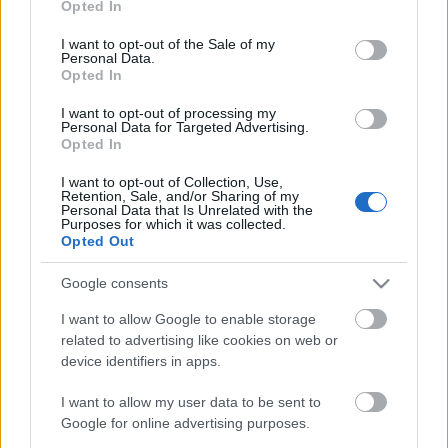
Opted In
use your data for below specified purposes in below Google
consent section.
I want to opt-out of the Sale of my
Personal Data.
Opted In
I want to opt-out of processing my
Personal Data for Targeted Advertising.
Opted In
I want to opt-out of Collection, Use,
Retention, Sale, and/or Sharing of my
Personal Data that Is Unrelated with the
Purposes for which it was collected.
Opted Out
Google consents
I want to allow Google to enable storage
related to advertising like cookies on web or
A Tatra Legóként is megállíthatatlan
device identifiers in apps.
Sturcz Antal
•
2014. január 13.
8
I want to allow my user data to be sent to
Google for online advertising purposes.