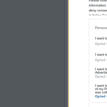
Please note
information 
deny consent
in below Go
20
komment
Címkék:
mini
bburago
Persona
I want t
Opted 
I want t
Opted 
I want 
Advertis
Opted 
I want t
of my P
was col
Opted 