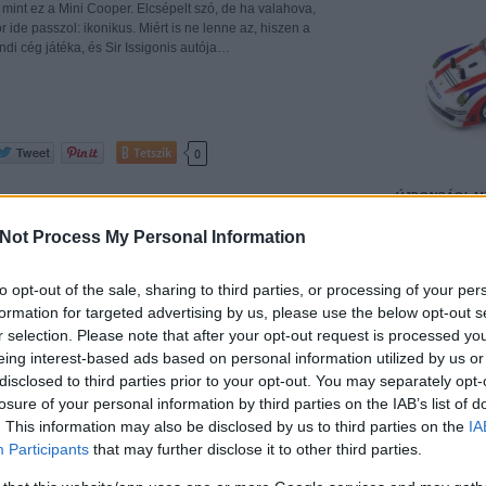
 mint ez a Mini Cooper. Elcsépelt szó, de ha valahova,
r ide passzol: ikonikus. Miért is ne lenne az, hiszen a
undi cég játéka, és Sir Issigonis autója…
Tetszik
0
ÚJDONSÁG!
M
900 Ft
ansporter
építés
Not Process My Personal Information
rakni?
to opt-out of the sale, sharing to third parties, or processing of your per
formation for targeted advertising by us, please use the below opt-out s
r selection. Please note that after your opt-out request is processed y
s olyan boltbamenés, hogy ne vennék a gyereknek
milyen autót. Értik, a gyereknek. Persze, neki, aki ugyan két
eing interest-based ads based on personal information utilized by us or
él éves, és betéve tudja az összes márkát és típust, de
disclosed to third parties prior to your opt-out. You may separately opt-
ális képességeiben két és fél éves. Most épp a
losure of your personal information by third parties on the IAB’s list of
AKCIÓ!
KYOSHO
ztáblákat tanuljuk a szőnyegen, már…
Brera -
47 700 F
. This information may also be disclosed by us to third parties on the
IA
Participants
that may further disclose it to other third parties.