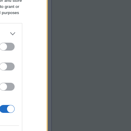
er and store
to grant or
ed purposes
iG-21MF Fishbed -
6 690 Ft
ős félpótkocsi
11390 Ft
Mini Z Nissan Fairlady 240Z