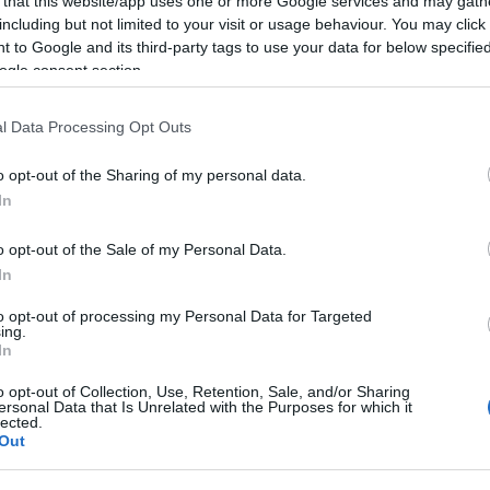
 that this website/app uses one or more Google services and may gath
including but not limited to your visit or usage behaviour. You may click 
Tetszik
0
 to Google and its third-party tags to use your data for below specifi
ogle consent section.
Italeri 1/48 M
l Data Processing Opt Outs
o opt-out of the Sharing of my personal data.
In
o opt-out of the Sale of my Personal Data.
In
Italeri 1/24 Hűt
to opt-out of processing my Personal Data for Targeted
ing.
In
o opt-out of Collection, Use, Retention, Sale, and/or Sharing
ersonal Data that Is Unrelated with the Purposes for which it
lected.
Out
AKCIÓ!
Kyosho 