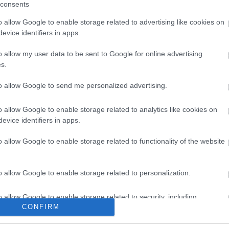
-
10 600 Ft
consents
Totalcar RSS
o allow Google to enable storage related to advertising like cookies on
Nincs megj
evice identifiers in apps.
Csatlakozz
o allow my user data to be sent to Google for online advertising
s.
Belsőség RSS
Nincs megj
to allow Google to send me personalized advertising.
Keresés
o allow Google to enable storage related to analytics like cookies on
evice identifiers in apps.
o allow Google to enable storage related to functionality of the website
Friss topikok
HLGábor:
Megv
youtu.be/fIy
o allow Google to enable storage related to personalization.
Kiszivárogtak a
KawaBazsy:
M
autóval, köszö
o allow Google to enable storage related to security, including
örömöt a gyerek
CONFIRM
cation functionality and fraud prevention, and other user protection.
13:30
)
Csapató
halom BMW
streetsta:
Kis 