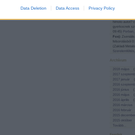
eredményhirdet
helye, kimegy a
Data Deletion
Data Access
Privacy Policy
BMW. Kínai. O
kuf:
Nem tudtok
himoto autot? 
gyerkocnek sz
09:45
)
Porban,
Fox|:
Zseniális
felsorolásból 
(Zakladi Metalo
Szerelemféltés
Archívum
2018 május
(
2017 szeptemb
2017 január
(
2016 szeptemb
2016 június
(
2016 május
(
2016 április
(
2016 március
2016 február
2015 decembe
2015 október
Tovább
...
Feedek