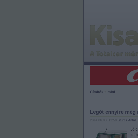
Címkék
»
mini
Legót ennyire még 
2014.06.08. 12:58
Sturcz Antal
Jó d
kock