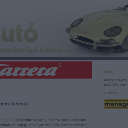
Leírás
Minden ami játék 
repül. Gyerekekn
Hirdetés
nem kívántál
olog a LEGO Technic, de az igazi varázslat a klasszikus
ákban van, főleg, ha ennyire zseniális készletet dob ki a