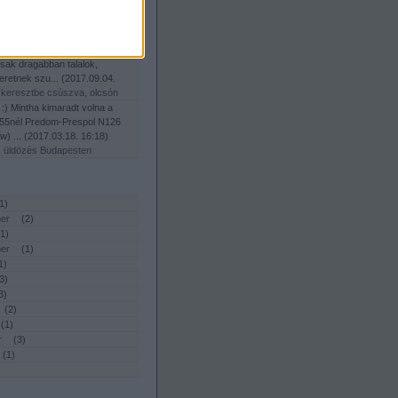
ős poszt már kész, amint lesz
 címla...
(
2017.09.11. 14:51
)
lcsó - HIÉNA POSZT
 most hasonlo aron, ilyen
csak dragabban talalok,
eretnek szu...
(
2017.09.04.
 keresztbe csúszva, olcsón
 :) Mintha kimaradt volna a
0:55nél Predom-Prespol N126
w) ...
(
2017.03.18. 16:18
)
, üldözés Budapesten
1
)
er
(
2
)
1
)
er
(
1
)
1
)
3
)
3
)
(
2
)
(
1
)
r
(
3
)
(
1
)