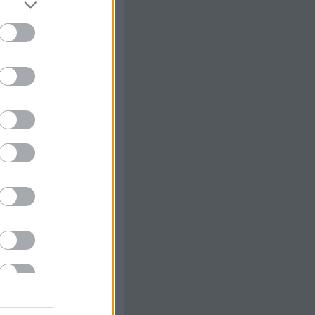
eleníthető elem
eleníthető elem
ették ezt az ötletet?
TeFHvOcc
(
2018.05.31. 15:14
)
 legújabb Bugatti képei
eg is jött a pakk, mindjárt 2
njük szépen! Láttam némi
 arcán.. :-) ...
(
2017.10.04.
s hómvideókért cserébe egy
türelmet szeretnék kérni, az