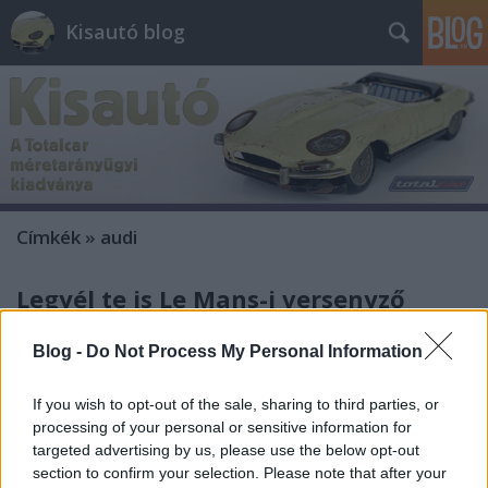
Kisautó blog
Címkék
»
audi
Legyél te is Le Mans-i versenyző
Androczi Balázs
•
2013. június 21.
0
Blog -
Do Not Process My Personal Information
Az idén a Le Mans-i 24 órás versennyel egy időben a
If you wish to opt-out of the sale, sharing to third parties, or
Carrera is rendez egy versenyt azoknak, akik szeretik
processing of your personal or sensitive information for
a gyors sportkocsikat, és szívesen átélnének valamit
targeted advertising by us, please use the below opt-out
a verseny izgalmából, de az idén nem juthattak el
section to confirm your selection. Please note that after your
Franciaországba, hogy élőben követhessék az