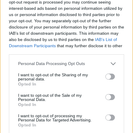
opt-out request is processed you may continue seeing
eseményeket. A helyszín…
interest-based ads based on personal information utilized by
us or personal information disclosed to third parties prior to
Audiból épített Mazda
your opt-out. You may separately opt-out of the further
disclosure of your personal information by third parties on the
streetsta
•
2012. március 29.
5
IAB’s list of downstream participants. This information may
also be disclosed by us to third parties on the
IAB’s List of
Downstream Participants
that may further disclose it to other
Mindannyian tudjuk, az autógyárak között egészen
third parties.
furcsa kapcsolatok léteznek. A kilencvenes években
az ember kapkodta a fejét, ha meglátott egy Pontiac
Please note that this website/app uses one or more Google
Personal Data Processing Opt Outs
Le Mans-t: de hát ez egy Opel Kadett! Aztán jöttek a
services and may gather and store information including but
Daewoo Racerek, meg Nexiák amik szintén Kadettek.
not limited to your visit or usage behaviour. You may click to
I want to opt-out of the Sharing of my
personal data.
Vagy a Geo Metrok, amik…
grant or deny consent to Google and its third-party tags to
Opted In
use your data for below specified purposes in below Google
consent section.
Alternatív hajtású Audik
I want to opt-out of the Sale of my
Personal Data.
Opted In
streetsta
•
2011. március 16.
18
I want to opt-out of processing my
Personal Data for Targeted Advertising.
Úgy tűnik, az ingolstadtiak egészen új taktikával
Opted In
akarják tesztelni és bevenni a még nem létező piacot.