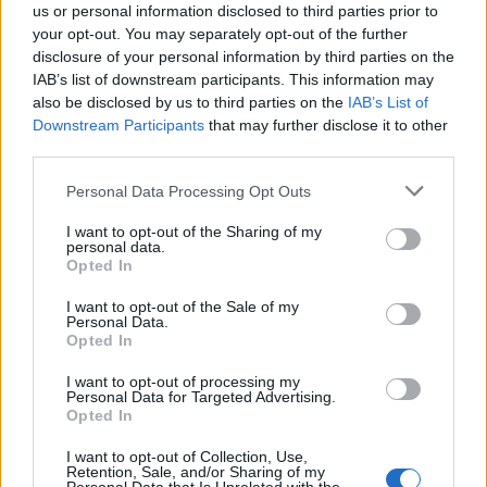
us or personal information disclosed to third parties prior to
your opt-out. You may separately opt-out of the further
disclosure of your personal information by third parties on the
IAB’s list of downstream participants. This information may
also be disclosed by us to third parties on the
IAB’s List of
Downstream Participants
that may further disclose it to other
third parties.
A birtoklási vágy pedig makacs dolog, a leendő
sógorom nem is távozott autó nélkül. Sőt, annyira
Please note that this website/app uses one or more Google
Personal Data Processing Opt Outs
belejött, hogy élből kettőt vett, igaz kevésbé drága,
services and may gather and store information including but
de legalább olyan érdekes darabokat. Lauda 312-
not limited to your visit or usage behaviour. You may click to
I want to opt-out of the Sharing of my
personal data.
esén nem kellett sokat gondolkodni: 1:43-as
grant or deny consent to Google and its third-party tags to
Opted In
méretarányú, és ugyan aprólékosságban meg sem
use your data for below specified purposes in below Google
közelíti a nagyobbakat, de még mindig kellemes
consent section.
I want to opt-out of the Sale of my
Personal Data.
látvány. Próbáltuk kideríteni, hogy melyik gyártó
Opted In
terméke, de a csomagolás levétele után is csak annyi
derül ki, hogy hivatalos Ferrari licensz, sehol egy
I want to opt-out of processing my
Made by…
felirat.
Personal Data for Targeted Advertising.
Opted In
I want to opt-out of Collection, Use,
Retention, Sale, and/or Sharing of my