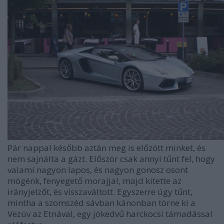
Pár nappal később aztán meg is előzött minket, és
nem sajnálta a gázt. Először csak annyi tűnt fel, hogy
valami nagyon lapos, és nagyon gonosz osont
mögénk, fenyegető morajjal, majd kitette az
irányjelzőt, és visszaváltott. Egyszerre úgy tűnt,
mintha a szomszéd sávban kánonban törne ki a
Vezúv az Etnával, egy jókedvű harckocsi támadással