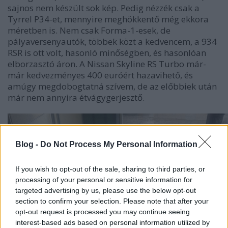
sajnos nem készült sok kép. Pedig nézzék csak a
Tyrrel P34-et, mennyire meghökkentő még ekkora
méretben is. Nem csak Forma-1-esek, de
pályaversenyautók, többek közt a kedvencem, a 934
RSR is ott volt, hasonló minőségben, és hasonlóan
elborzasztó áron. A Nissan Skyline RS Turbo már-
már kedvezményes 400 euróért hazavihető, és
amúgy megdobogtatná szívem, de az előbbiek után
már nem annyira étvágygerjesztő.
Blog -
Do Not Process My Personal Information
If you wish to opt-out of the sale, sharing to third parties, or
processing of your personal or sensitive information for
targeted advertising by us, please use the below opt-out
section to confirm your selection. Please note that after your
opt-out request is processed you may continue seeing
interest-based ads based on personal information utilized by