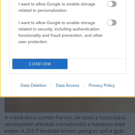
I want to allow Google to enable storage
related to personalization.
I want to allow Google to enable storage
related to security, including authentication
functionality and fraud prevention, and other
user protection.
CONFIRM
Data Deletion
Data Access
Privacy Policy
A másik kocsi szintén Ferrari, de ezzel a hosszútávú
versenyeken alkottak maradandót a hatvanas évek
elején. A 250 P kevésbé ismert, pedig ez volt a gyár