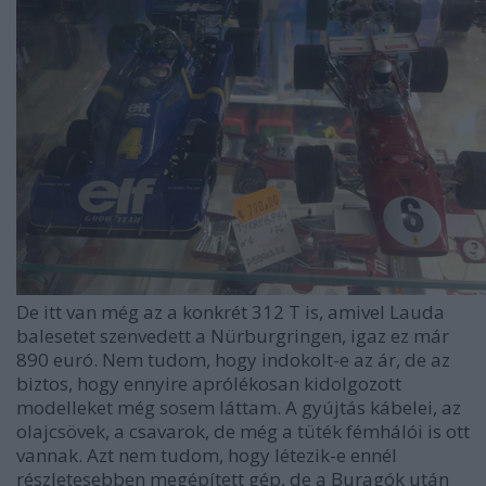
De itt van még az a konkrét 312 T is, amivel Lauda
balesetet szenvedett a Nürburgringen, igaz ez már
890 euró. Nem tudom, hogy indokolt-e az ár, de az
biztos, hogy ennyire aprólékosan kidolgozott
modelleket még sosem láttam. A gyújtás kábelei, az
olajcsövek, a csavarok, de még a tüték fémhálói is ott
vannak. Azt nem tudom, hogy létezik-e ennél
részletesebben megépített gép, de a Buragók után