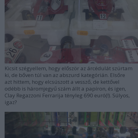
Kicsit szégyellem, hogy először az árcédulát szúrtam
ki, de bőven túl van az abszurd kategórián. Elsőre
azt hittem, hogy elcsúszott a vessző, de kettővel
odébb is háromjegyű szám állt a papíron, és igen,
Clay Regazzoni Ferrarija tényleg 690 euró(!). Súlyos,
igaz?