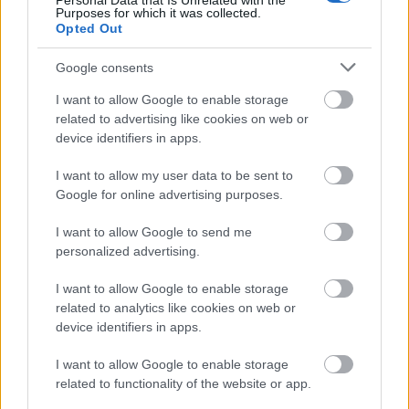
Personal Data that Is Unrelated with the
Purposes for which it was collected.
Opted Out
Google consents
I want to allow Google to enable storage
related to advertising like cookies on web or
device identifiers in apps.
I want to allow my user data to be sent to
Google for online advertising purposes.
I want to allow Google to send me
personalized advertising.
I want to allow Google to enable storage
A 312 B3-ra épülő autót 1975-től kezdve öt éven át
related to analytics like cookies on web or
használták kisebb módosításokkal, és négyszer
device identifiers in apps.
nyerték meg vele a konstruktőri világbajnokságot. A
többségnek ez már csak Lauda gépe marad, pedig
I want to allow Google to enable storage
olyan nevek koptatták még a gumijait, mint Gilles
related to functionality of the website or app.
Villenueve, vagy Jody Schecter.