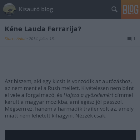
Kisautó blog
Kéne Lauda Ferrarija?
Sturcz Antal
•
2014. július 18.
1
Azt hiszem, aki egy kicsit is vonzódik az autózáshoz,
az nem ment el a Rush mellett. Kivételesen nem bánt
el vele a forgalmazó, és
Hajsza a győzelemért
címmel
került a magyar mozikba, ami egész jól passzol.
Mégsem ez, hanem a harmadik trailer volt az, amely
miatt nem lehetett kihagyni. Nézzék csak: