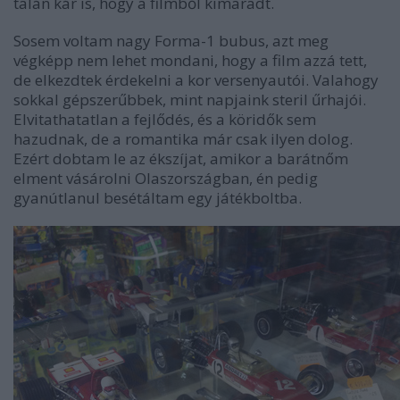
talán kár is, hogy a filmből kimaradt.
Sosem voltam nagy Forma-1 bubus, azt meg
végképp nem lehet mondani, hogy a film azzá tett,
de elkezdtek érdekelni a kor versenyautói. Valahogy
sokkal gépszerűbbek, mint napjaink steril űrhajói.
Elvitathatatlan a fejlődés, és a köridők sem
hazudnak, de a romantika már csak ilyen dolog.
Ezért dobtam le az ékszíjat, amikor a barátnőm
elment vásárolni Olaszországban, én pedig
gyanútlanul besétáltam egy játékboltba.