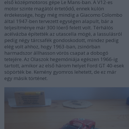
első középmotoros gépe Le Mans-ban. A V12-es
motor szinte magától értetődő, ennek külön
érdekessége, hogy még mindig a Giacomo Colombo
által 1947-ben tervezett egységen alapult, bár a
teljesítménye már 300 lóerő felett volt. Térhálós
acélvázba építették az utascella mögé, a lassulásról
pedig négy tárcsafék gondoskodott, mindez pedig
elég volt ahhoz, hogy 1963-ban, zsinórban
harmadszor állhasson vörös csapat a dobogó
tetejére. Az Olaszok hegemóniája egészen 1966-ig
tartott, amikor az első három helyet Ford GT 40-esek
söpörték be. Kemény gyomros lehetett, de ez már
egy másik történet.