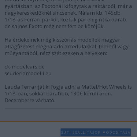
gyártásban, az Exotonál kifogytak a raktárból, már a
nagykereskedőknél sincsenek. Nálam kb. 145db
1/18-as Ferrari parkol, köztük pár elég ritka darab,
de sajnos Exoto még nem fért be közéjük.
Ha érdekelnek még kisszériás modellek magyar
átlagfizetést meghaladó árcédulákkal, fémből vagy
műgyantából, nézz szét ezeken a helyeken:
ck-modelcars.de
scuderiamodelli.eu
Lauda Ferrariját ki fogja adni a Mattel/Hot Wheels is
1/18-ban, sokkal barátibb, 130€ körüli áron.
Decemberre várható.
SÜTI BEÁLLÍTÁSOK MÓDOSÍTÁSA