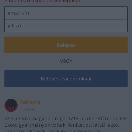
A hozzászóláshoz be kell lépned!
VAGY
hellsing
12 éve
Szerintem a nagyon drága, 1/18-as méretű modellek
Exoto gyártmányok voltak. Amiket ott láttál, azok
ráadásul olyanok, amik jóideje nincsenek