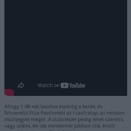
Ahogy 1:48-nál lassítva kipörög a kerék, és
felcsendül Flux Paviliontól az I can’t stop, az minden
mozijegyet megér. A dubstepet pedig lehet szeretni,
vagy utálni, de ide mindennél jobban illik, kicsit