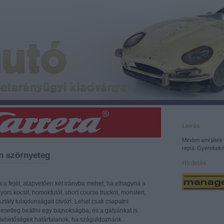
Leírás
Minden ami játék 
repül. Gyerekekn
an szörnyeteg
Hirdetés
 a fejét, alapvetően két irányba mehet, ha elhagyná a
gyors kocsit, homokfutót, short course truckot, monstert,
ztály tulajdonságait ötvözi. Lehet csak csapatni
esetleg beállni egy bajnokságba, és a gatyánkat is
a lehetőségek határtalanok, ha száguldoznánk.