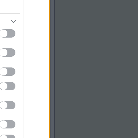
,
kommentek
,
kommentek