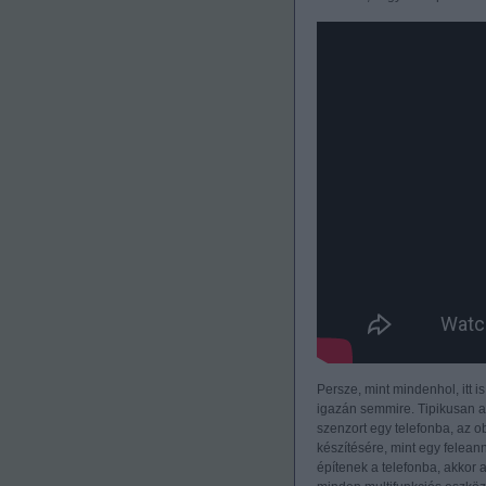
Persze, mint mindenhol, itt i
igazán semmire. Tipikusan a
szenzort egy telefonba, az o
készítésére, mint egy felean
építenek a telefonba, akkor 