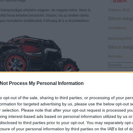
zön nyomot hagy.
-
10 600 Ft
 hiányosságai ellenére nagyon, de nagyon kéne. Nem is
Totalcar RSS
tot hova lehetne besorolni, hiszen, ha az ember ránéz,
Nincs megj
os monsterre emlékezteti. A lényeg itt is a részletekben
Csatlakozz
Belsőség RSS
Nincs megj
Keresés
Not Process My Personal Information
Friss topikok
HLGábor:
Megv
youtu.be/fIy
to opt-out of the sale, sharing to third parties, or processing of your per
Kiszivárogtak a
formation for targeted advertising by us, please use the below opt-out s
KawaBazsy:
M
r selection. Please note that after your opt-out request is processed y
autóval, köszö
nd a két szakág teljesen mást követel meg az autótól. Egy
eing interest-based ads based on personal information utilized by us or
örömöt a gyerek
ebb a független felfüggesztés, hiszen így ha az egyik kerék
13:30
)
Csapató
disclosed to third parties prior to your opt-out. You may separately opt-
p a másik, viszont, ha autónyi sziklákat kell megmászni,
halom BMW
losure of your personal information by third parties on the IAB’s list of
erevtengely a király. A nyitott és zárt diffi problémájáról
streetsta:
Kis 