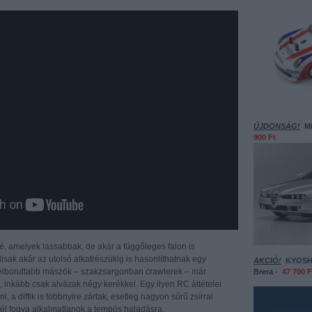
ÚJDONSÁG!
M
900 Ft
é, amelyek lassabbak, de akár a függőleges falon is
isak akár az utolsó alkatrészükig is hasonlíthatnak egy
AKCIÓ!
KYOSHO
egelborultabb mászók – szakzsargonban crawlerek – már
Brera -
47 700 F
 inkább csak alvázak négy kerékkel. Egy ilyen RC áttételei
a diffik is többnyire zártak, esetleg nagyon sűrű zsírral
nél fogva alkalmatlanok a tempós haladásra.