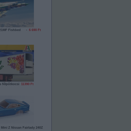
iG-21MF Fishbed -
6 690 Ft
ős félpótkocsi
11390 Ft
Mini Z Nissan Fairlady 240Z