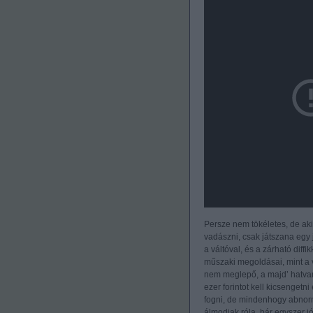
Persze nem tökéletes, de ak
vadászni, csak játszana egy
a váltóval, és a zárható diff
műszaki megoldásai, mint a v
nem meglepő, a majd’ hatvan
ezer forintot kell kicsengetni
fogni, de mindenhogy abnorm
álmodjak róla, bár egyszer jó