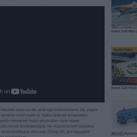
Italeri 1/48 M
Italeri 1/24 Hűt
s léteznek olyan kocsik, amik egy kicsit mindenre jók, vagyis
 kamerás mobil esete ez: hiába építenek terrapixeles
bjektív méreteinél fogva alkalmatlan olyan képek
nyiba kerülő fényképezőgép. Ha viszont korrekt objektívet
a mobil praktikuma vész oda. Ördögi kör, ami nagyjából
AKCIÓ!
Kyosho 