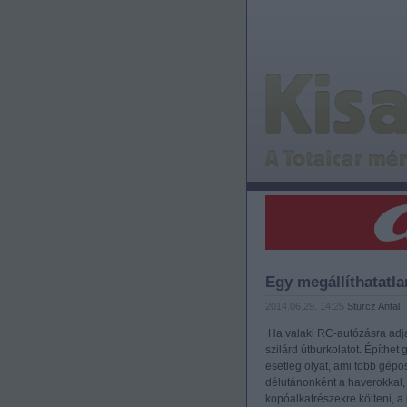
Egy megállíthatatl
2014.06.29. 14:25
Sturcz Antal
Ha valaki RC-autózásra adja
szilárd útburkolatot. Építhet 
esetleg olyat, ami több gépos
délutánonként a haverokkal, 
kopóalkatrészekre költeni, 