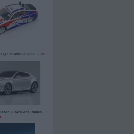
iniQ 1:28 4WD Porsche -
22
 Mini-Z AWD Alfa-Romeo
t