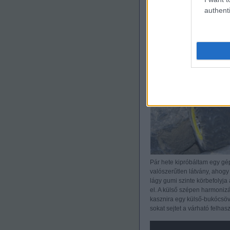
authenti
Pár hete kipróbáltam egy gép
valószerűtlen látvány, aho
lágy gumi szinte körbefolyj
el. A külső szépen harmonizál
kasznira egy külső-bukócsöve
sokat sejtet a várható felhas