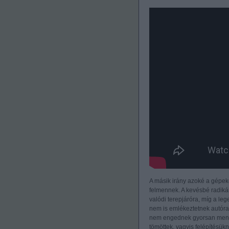
A másik irány azoké a gépek
felmennek. A kevésbé radikál
valódi terepjáróra, míg a l
nem is emlékeztetnek autóra,
nem engednek gyorsan menni, 
tömöttek, vagyis felépítésük