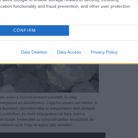
cation functionality and fraud prevention, and other user protection.
CONFIRM
Data Deletion
Data Access
Privacy Policy
et, amire a Summit kerekeit szerelték, és elég
gy megtapad az akadályokon.
Vajpuha
szivacs van benne, a
a a buckákat, szerintem még az üvegablakon sem pörögne
 a belsővel, és mivel elég gyakran áll fejre, ezért a
t húztak. Felkerültek az elmaradhatatlan fényszórók, és
ználásról az is, hogy az egész gép vízhatlan.