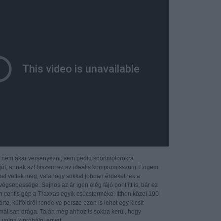
i nem akar versenyezni, sem pedig sportmotorokra
 jót, annak azt hiszem ez az ideális kompromisszum. Engem
ikkel vettek meg, valahogy sokkal jobban érdekelnek a
égsebessége. Sajnos az ár igen elég fájó pont itt is, bár ez
 centis gép a Traxxas egyik csúcsterméke. Itthon közel 190
 érte, külföldről rendelve persze ezen is lehet egy kicsit
álisan drága. Talán még ahhoz is sokba kerül, hogy
 volna kipróbálni egyet.