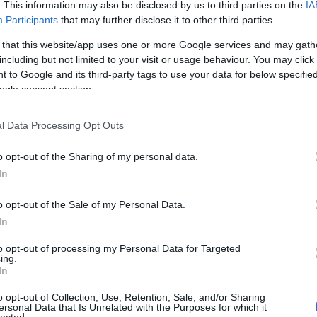
. This information may also be disclosed by us to third parties on the
IA
t nyitott osztóműves RC-vel lassan átmenni egy akadályon,
eredményhirdet
n elakad. A terheletlen kerék csak pörög a levegőben, és
helye, kimegy a
Participants
that may further disclose it to other third parties.
BMW. Kínai. O
kuf:
Nem tudtok
 that this website/app uses one or more Google services and may gath
himoto autot? 
including but not limited to your visit or usage behaviour. You may click 
gyerkocnek sz
 to Google and its third-party tags to use your data for below specifi
09:45
)
Porban,
Fox|:
Zseniális
ogle consent section.
felsorolásból 
(Zakladi Metalo
Szerelemféltés
l Data Processing Opt Outs
Archívum
o opt-out of the Sharing of my personal data.
2018 május
(
In
2017 szeptemb
2017 január
(
2016 szeptemb
o opt-out of the Sale of my Personal Data.
2016 június
(
In
2016 május
(
2016 április
(
2016 március
to opt-out of processing my Personal Data for Targeted
ing.
2016 február
In
2015 decembe
2015 október
Tovább
...
o opt-out of Collection, Use, Retention, Sale, and/or Sharing
ersonal Data that Is Unrelated with the Purposes for which it
lected.
Feedek