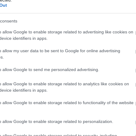
Out
RSS 2.0
bejegyzések
érnökei is kötöttek, így maradt a független futómű,
Atom
ttal. Mivel az alapokat a nagyobbik Revo adja, ezért ez
consents
bejegyzések
k minden előnyével. A keményebb dió az az osztómű, de
m. Ahelyett, hogy kitömték volna sűrű zsírral, zárható
o allow Google to enable storage related to advertising like cookies on
még önmagában nem lenne különleges, ilyen már évek óta
evice identifiers in apps.
rányítóról kapcsolhatjuk a tengelyeket, külön-külön az elsőt
Egyéb
csolóval.
o allow my user data to be sent to Google for online advertising
s.
Az akadályok leküzdéséhez persze erő is
kell. A 775-ös Titán motor nem épp
gyenge, megfelelő aksikkal akár ötvenig
to allow Google to send me personalized advertising.
gyorsíthatja a drabális jószágot, ami szép
mutatvány egy szénkefés motortól.
o allow Google to enable storage related to analytics like cookies on
Mászásnál erre semmi szükség, ott a
evice identifiers in apps.
nyomaték számít, és itt jön képbe a
Summit másik különlegessége, a
kétsebességes váltó. Ez a szerkezet
o allow Google to enable storage related to functionality of the website
szintén a távirányítóról kapcsolható, a
gyorsabb fokozatban 25:1 arányú az
áttétel, míg a triálhoz ott a 70:1.
o allow Google to enable storage related to personalization.
az igazi
o allow Google to enable storage related to security, including