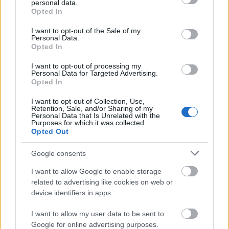
personal data.
mechanikus játékok működnek. Manapság, mikor
grant or deny consent to Google and its third-party tags to
Opted In
use your data for below specified purposes in below Google
szinte mindent elektromotorok és kifinomult
consent section.
vezérlőelektronikák mozgatnak, irányítanak,
I want to opt-out of the Sale of my
Personal Data.
felüdülés ilyesmit látni.
Opted In
I want to opt-out of processing my
Personal Data for Targeted Advertising.
Opted In
Címkék:
tatra
lemezjáték
zetor
I want to opt-out of Collection, Use,
Retention, Sale, and/or Sharing of my
Personal Data that Is Unrelated with the
Purposes for which it was collected.
Opted Out
Ajánlott bejegyzések:
Google consents
I want to allow Google to enable storage
related to advertising like cookies on web or
Szerelemféltés, üldözés Budapesten
device identifiers in apps.
I want to allow my user data to be sent to
Google for online advertising purposes.