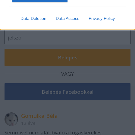
Szólj hozzá!
A hozzászóláshoz be kell lépned!
Data Deletion
Data Access
Privacy Policy
VAGY
Gomulka Béla
13 éve
Semmivel nem alábbvaló a fogaskerekes-