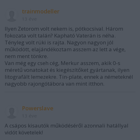
trainmodeller
13 éve
Ilyen Zetorom volt nekem is, pótkocsival. Három
fokozata volt talán? Kapható Vaterán is néha.
Tényleg volt rüki is rajta. Nagyon nagyon jól
működött, elajándékoztam asszem az lett a vége,
nem ment tönkre.
Van még egy cseh cég, Merkur asszem, akik 0-s
méretű vonatokat és kiegészítőket gyártanak, ilyen
litografált lemezekre. Tin-plate, ennek a németeknél
nagyobb rajongótábora van mint itthon.
Powerslave
13 éve
A csápos kisautók működéséről azonnali hatállyal
vidót követelek!