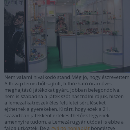
Nem valami hivalkodó stand.Még jó, hogy észrevettem
A Kovap lemezből sajtolt, felhúzható óraműves
meghajtású játékokat gyárt. Jobban belegondolva,
nem is szabadna a játék szót használni rájuk, hiszen
a lemezalkatrészek éles felületei sérüléseket
ejthetnek a gyerekeken. Kizárt, hogy ezek a 21.
században játékként értékesíthetőek legyenek –
amennyire tudom, a Lemezárugyár utódai is ebbe a
falba ütköztek. De a
gyártó honlapját
böngészve