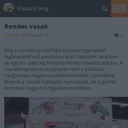
Kisautó blog
Rendes vasak
streetsta
•
2013. február 28.
11
Míg a nürnbergi kiállítási központ egymástól
legtávolabb eső pavilonjai közt cikáztam, találtam
rá egy kis cseh cég feltűnésmentes standocskájára. A
marketingesek és dizájnerek nem a kiállítási
megjelenés megtervezéséért kiállított számlákkal
fedezik a család malajziai nyaralását, de a gyártó
termékei nagyon is figyelemreméltóak.