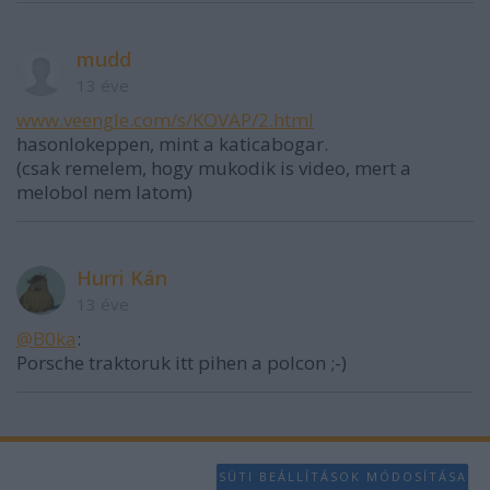
mudd
13 éve
www.veengle.com/s/KOVAP/2.html
hasonlokeppen, mint a katicabogar.
(csak remelem, hogy mukodik is video, mert a
melobol nem latom)
Hurri Kán
13 éve
@B0ka
:
Porsche traktoruk itt pihen a polcon ;-)
SÜTI BEÁLLÍTÁSOK MÓDOSÍTÁSA