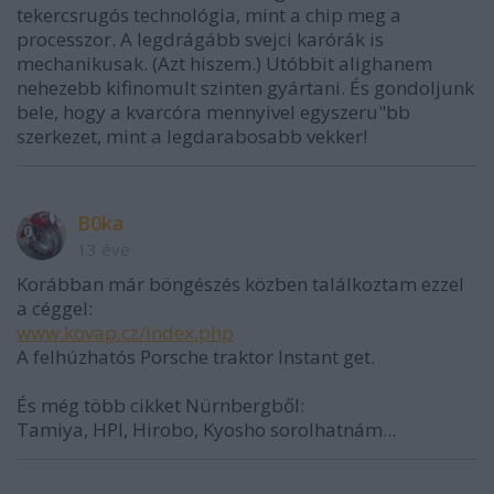
tekercsrugós technológia, mint a chip meg a
processzor. A legdrágább svejci karórák is
mechanikusak. (Azt hiszem.) Utóbbit alighanem
nehezebb kifinomult szinten gyártani. És gondoljunk
bele, hogy a kvarcóra mennyivel egyszeru"bb
szerkezet, mint a legdarabosabb vekker!
B0ka
13 éve
Korábban már böngészés közben találkoztam ezzel
a céggel:
www.kovap.cz/index.php
A felhúzhatós Porsche traktor Instant get.
És még több cikket Nürnbergből:
Tamiya, HPI, Hirobo, Kyosho sorolhatnám...