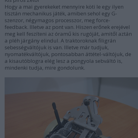
Hogy a mai gyerekeket mennyire köti le egy ilyen
tisztán mechanikus játék, amiben sehol egy G-
szenzor, négymagos processzor, meg force-
feedback. Illetve az pont van. Hiszen erőnek erejével
meg kell feszíteni az óramű kis rugóját, amitől aztán
a pléh járgány elindul. A traktoroknak filigrán
sebességváltójuk is van. Illetve már tudjuk,
nyomatékváltójuk, pontosabban áttétel-váltójuk, de
a kisautóblogra elég lesz a pongyola sebváltó is,
mindenki tudja, mire gondolunk.