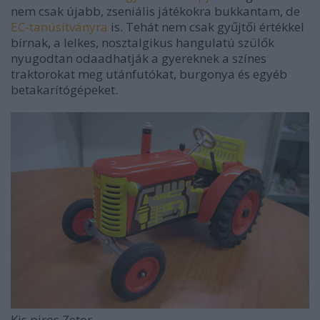
nem csak újabb, zseniális játékokra bukkantam, de
EC-tanúsítványra
is. Tehát nem csak gyűjtői értékkel
bírnak, a lelkes, nosztalgikus hangulatú szülők
nyugodtan odaadhatják a gyereknek a színes
traktorokat meg utánfutókat, burgonya és egyéb
betakarítógépeket.
Kis piros Zetor