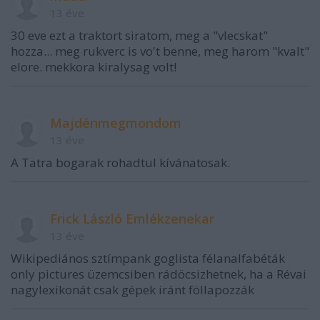
13 éve
30 eve ezt a traktort siratom, meg a "vlecskat"
hozza... meg rukverc is vo't benne, meg harom "kvalt"
elore. mekkora kiralysag volt!
Majdénmegmondom
13 éve
A Tatra bogarak rohadtul kívánatosak.
Frick László Emlékzenekar
13 éve
Wikipediános sztímpank goglista félanalfabéták
only pictures üzemcsiben rádöcsizhetnek, ha a Révai
nagylexikonát csak gépek iránt föllapozzák