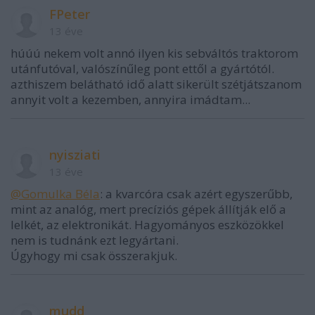
FPeter
13 éve
húúú nekem volt annó ilyen kis sebváltós traktorom
utánfutóval, valószínűleg pont ettől a gyártótól.
azthiszem belátható idő alatt sikerült szétjátszanom
annyit volt a kezemben, annyira imádtam...
nyisziati
13 éve
@Gomulka Béla
: a kvarcóra csak azért egyszerűbb,
mint az analóg, mert precíziós gépek állítják elő a
lelkét, az elektronikát. Hagyományos eszközökkel
nem is tudnánk ezt legyártani.
Úgyhogy mi csak összerakjuk.
mudd