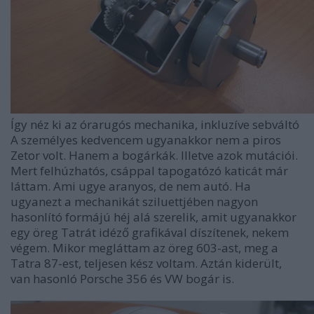
Így néz ki az órarugós mechanika, inkluzíve sebváltó
A személyes kedvencem ugyanakkor nem a piros
Zetor volt. Hanem a bogárkák. Illetve azok mutációi.
Mert felhúzhatós, csáppal tapogatózó katicát már
láttam. Ami ugye aranyos, de nem autó. Ha
ugyanezt a mechanikát sziluettjében nagyon
hasonlító formájú héj alá szerelik, amit ugyanakkor
egy öreg Tatrát idéző grafikával díszítenek, nekem
végem. Mikor megláttam az öreg 603-ast, meg a
Tatra 87-est, teljesen kész voltam. Aztán kiderült,
van hasonló Porsche 356 és VW bogár is.