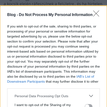
a kocsik elején ráfeszülnek a felületre,, és ha hirtelen
azt érzik, elfogyott az út, mechanikusan irányt
változtatnak) teljes magabiztossággal megfordul, és
Blog -
Do Not Process My Personal Information
elkerüli a veszélyt.
If you wish to opt-out of the sale, sharing to third parties, or
processing of your personal or sensitive information for
targeted advertising by us, please use the below opt-out
section to confirm your selection. Please note that after your
opt-out request is processed you may continue seeing
interest-based ads based on personal information utilized by
us or personal information disclosed to third parties prior to
your opt-out. You may separately opt-out of the further
disclosure of your personal information by third parties on the
IAB’s list of downstream participants. This information may
also be disclosed by us to third parties on the
IAB’s List of
Downstream Participants
that may further disclose it to other
third parties.
Szemból egyértelműen felismerhető az autó. Már négy
Please note that this website/app uses one or more Google
Personal Data Processing Opt Outs
lámpás, fészliftes modell
services and may gather and store information including but
Van annak bája, ahogy ezek a kőkorszaki, tisztán
not limited to your visit or usage behaviour. You may click to
I want to opt-out of the Sharing of my