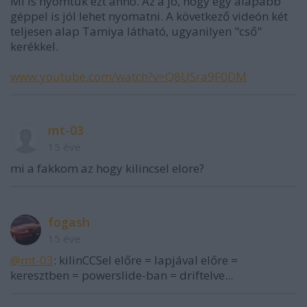
Mi is nyomtuk ezt anno. Az a jó, hogy egy alapabb
géppel is jól lehet nyomatni. A következő videón két
teljesen alap Tamiya látható, ugyanilyen "cső"
kerékkel.
www.youtube.com/watch?v=Q8USra9F0DM
mt-03
15 éve
mi a fakkom az hogy kilincsel elore?
fogash
15 éve
@mt-03
: kilinCCSel előre = lapjával előre =
keresztben = powerslide-ban = driftelve...