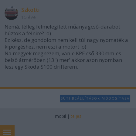
Szkotti
15 éve
Nemá, télleg felmelegített műanyagcső-darabot
húztok a felnire? :o)
Ez kész, de gondolom nem kell túl nagy nyomaték a
kipörgéshez, nem eszi a motort :o)
Na megyek megnézem, van-e KPE cső 330mm-es
belső átmérőben (13") mer' akkor azon nyomban
lesz egy Skoda S100 drifterem.
SÜTI BEÁLLÍTÁSOK MÓDOSÍTÁSA
mobil
|
teljes