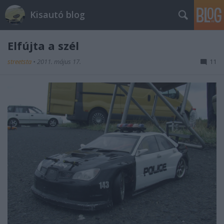
Kisautó blog
Elfújta a szél
streetsta
•
2011. május 17.
11