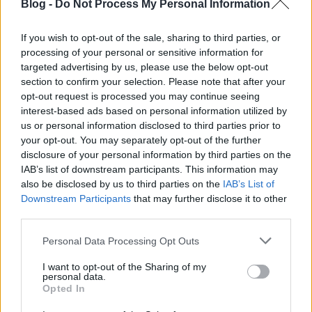
Blog -
Do Not Process My Personal Information
If you wish to opt-out of the sale, sharing to third parties, or
processing of your personal or sensitive information for
targeted advertising by us, please use the below opt-out
section to confirm your selection. Please note that after your
opt-out request is processed you may continue seeing
interest-based ads based on personal information utilized by
us or personal information disclosed to third parties prior to
your opt-out. You may separately opt-out of the further
disclosure of your personal information by third parties on the
IAB’s list of downstream participants. This information may
also be disclosed by us to third parties on the
IAB’s List of
Downstream Participants
that may further disclose it to other
third parties.
Please note that this website/app uses one or more Google
Personal Data Processing Opt Outs
services and may gather and store information including but
not limited to your visit or usage behaviour. You may click to
I want to opt-out of the Sharing of my
Jó móka volt, köszönöm a srácoknak a lehetőséget.
personal data.
grant or deny consent to Google and its third-party tags to
Opted In
Ígérem, mindent megteszek, hogy a következő
use your data for below specified purposes in below Google
futamon ott legyünk, és kicsit többet mesélhessünk
consent section.