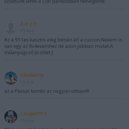
szoktunk lenni a Lidl parkolóban hétvégente.
Z o z ó
15 éve
Az a 911es kasztni elég bénán áll a cuccon.Nekem is
van egy az Rs4esemhez de azon jobban mutat.A
műanyagcső jó ötlet:)
tibidanny
15 éve
az a Passat kombi az nagyon ottvan!!!
Cooper911
15 éve