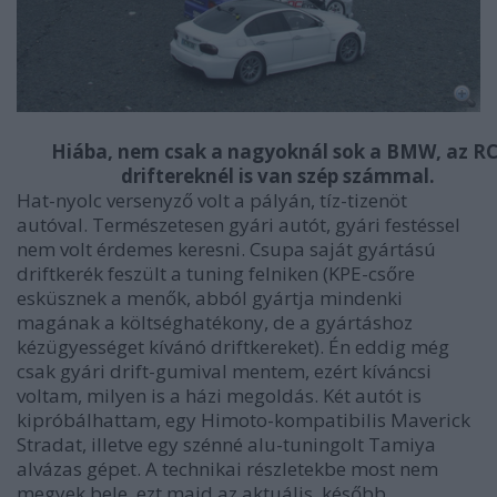
Hiába, nem csak a nagyoknál sok a BMW, az RC
driftereknél is van szép számmal.
Hat-nyolc versenyző volt a pályán, tíz-tizenöt
autóval. Természetesen gyári autót, gyári festéssel
nem volt érdemes keresni. Csupa saját gyártású
driftkerék feszült a tuning felniken (KPE-csőre
esküsznek a menők, abból gyártja mindenki
magának a költséghatékony, de a gyártáshoz
kézügyességet kívánó driftkereket). Én eddig még
csak gyári drift-gumival mentem, ezért kíváncsi
voltam, milyen is a házi megoldás. Két autót is
kipróbálhattam, egy Himoto-kompatibilis Maverick
Stradat, illetve egy szénné alu-tuningolt Tamiya
alvázas gépet. A technikai részletekbe most nem
megyek bele, ezt majd az aktuális, később