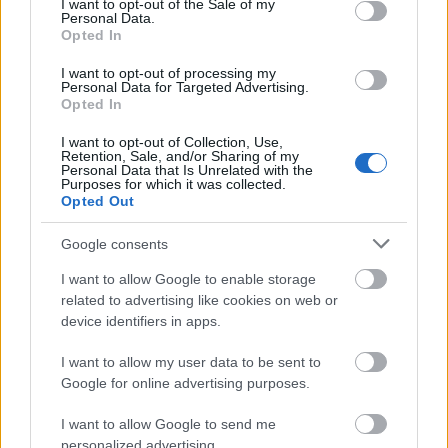
I want to opt-out of the Sale of my
az RC-driftről.
Personal Data.
Opted In
I want to opt-out of processing my
Personal Data for Targeted Advertising.
Opted In
I want to opt-out of Collection, Use,
Retention, Sale, and/or Sharing of my
Címkék:
drift
rc
sipos
managertoys
streetsta
Personal Data that Is Unrelated with the
Purposes for which it was collected.
Opted Out
Google consents
Ajánlott bejegyzések:
I want to allow Google to enable storage
related to advertising like cookies on web or
device identifiers in apps.
Csapatós hómvideókért cserébe egy
halom BMW
I want to allow my user data to be sent to
Google for online advertising purposes.
I want to allow Google to send me
BMW. Kínai. Olcsó - HIÉNA POSZT
personalized advertising.