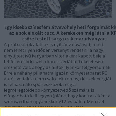
Egy kisebb színesfém átvevőhely heti forgalmát ki
az a sok eloxált cucc. A kerekeken még látni a K
csőre festett sárga csík maradványait.
A próbakörök alatt az is nyilvánvalóvá vált, miért
nem lehet ilyen időben versenyt rendezni: a nagy,
elnyújtott ívű kanyarban vitorlaként kapott bele a
fel-fel erősödő szél a karosszériába. Tökéletesen
érezhető volt, ahogy az autók ilyenkor felgyorsulnak.
Erre a néhány pillanatra igazán környezetbarát RC
autók voltak: a nem csak elektromos, de szélenergiát
is felhasználó sporteszközök még a
legméregzöldebb környezetvédő számára is
elfogadható kell legyen (pláne, hogy kontrasztként a
szomszédban ugyanekkor V12-es bálna-Mercivel
gyártották az átláthatatlan gumifüstöt).