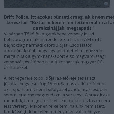
Drift Police. Itt azokat büntetik meg, akik nem m
keresztbe. "Biztos úr kérem, én tettem volna a fa
de micsinájjak, megtapadt."
Vasárnap Tökölön a gymkhana verseny kvázi
betétprogramjaként rendezték a HDSTEAM drift
bajnokság harmadik fordulóját. Csodálatos
apropónak tűnt, hogy egy lendülettel megnézzem
magamnak a gymkhana-sport első magyarországi
versenyét, és élőben is találkozhassak magyar RC-
drifterekkel.
A hét vége felé több időjárás-előrejelzés is azt
jósolta, hogy esni fog 15-én. Sajnos az RC drift nem
az a sport, amit nem befolyásol az időjárás, esőben
semmi értelme megrendezni a versenyt. A srácok azt
mondták, ha reggel esik, el se induljak, biztosan nem
lesz verseny. Mikor én felkeltem, nálunk nem esett,
bár kétségtelenül elég reménytelen volt a helyzet.