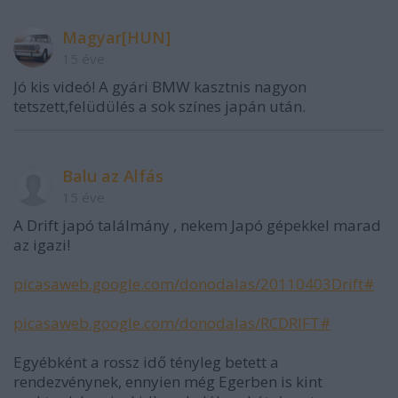
Magyar[HUN]
15 éve
Jó kis videó! A gyári BMW kasztnis nagyon
tetszett,felüdülés a sok színes japán után.
Balu az Alfás
15 éve
A Drift japó találmány , nekem Japó gépekkel marad
az igazi!
picasaweb.google.com/donodalas/20110403Drift#
picasaweb.google.com/donodalas/RCDRIFT#
Egyébként a rossz idő tényleg betett a
rendezvénynek, ennyien még Egerben is kint