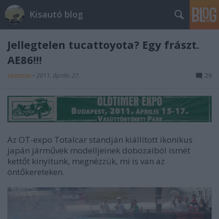
Kisautó blog
Jellegtelen tucattoyota? Egy frászt.
AE86!!!
streetsta
•
2011. április 27.
29
Az OT-expo Totalcar standján kiállított ikonikus
japán járművek modelljeinek dobozaiból ismét
kettőt kinyitunk, megnézzük, mi is van az
öntőkereteken.