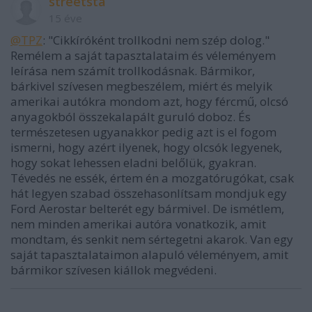
streetsta
15 éve
@TPZ
: "Cikkíróként trollkodni nem szép dolog."
Remélem a saját tapasztalataim és véleményem
leírása nem számít trollkodásnak. Bármikor,
bárkivel szívesen megbeszélem, miért és melyik
amerikai autókra mondom azt, hogy fércmű, olcsó
anyagokból összekalapált guruló doboz. És
természetesen ugyanakkor pedig azt is el fogom
ismerni, hogy azért ilyenek, hogy olcsók legyenek,
hogy sokat lehessen eladni belőlük, gyakran.
Tévedés ne essék, értem én a mozgatórugókat, csak
hát legyen szabad összehasonlítsam mondjuk egy
Ford Aerostar belterét egy bármivel. De ismétlem,
nem minden amerikai autóra vonatkozik, amit
mondtam, és senkit nem sértegetni akarok. Van egy
saját tapasztalataimon alapuló véleményem, amit
bármikor szívesen kiállok megvédeni.