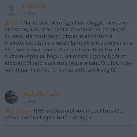
streetsta
15 éve
@RWD
: Na, tessék. Nem figyeltem eléggé, mert ahol
olvastam, a 86 utániakat írják koukinak, ez meg 85-
ös kocsi, de most, hogy jobban megnéztem a
maketteket, bizony a hátsó lámpák is másmilyenek a
85-ösön. Szóval kouki. Minden további nélkül el
tudtam képzelni, hogy a két maszk ugyanabból az
időszakból való, csak más felszereltség. Örülök, hogy
van itt pár hacsi-sofőr és szakértő, aki kisegít!:)
[Walaki]D`Lair
15 éve
@streetsta
: 1985 októberétől volt modellfrissítés,
szóval simán elképzelhető a dolog :)