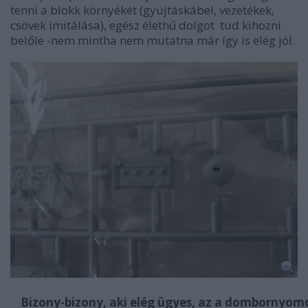
tenni a blokk környékét (gyújtáskábel, vezetékek,
csövek imitálása), egész élethű dolgot tud kihozni
belőle -nem mintha nem mutatna már így is elég jól.
Bizony-bizony, aki elég ügyes, az a dombornyom