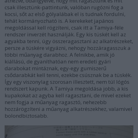
átnézve, odafigyelve, hogy mit ragasztunk és mit
csak illesztünk-pattintunk, valóban rugózni fog a
kocsi, sőt az első gólyalábak el is tudnak fordulni,
tehát kormányozható is. A kerekeket japános
megoldással kell rögzíteni, csak itt a Tamiya-féle
rendszer inverzét használják. Egy kis tüskét kell az
agyakba tenni, úgy összeragasztani az alkatrészeket,
persze a tüskére vigyázni, nehogy hozzáragasszuk a
többi műanyag darabhoz. A felnikbe, amik jó
kiállású, de gyaníthatóan nem eredeti gyári
darabokat mintáznak, egy-egy gumiszerű
csődarabkát kell tenni, ezekbe csúsznak be a tüskék.
Így egy viszonylag szorosan illesztett, nem túl lógós
rendszert kapunk. A Tamiya megoldása jobb, a kis
kupakokat az agyba kell ragasztani, de mivel ezeket
nem fogja a műanyag ragasztó, nehezebb
hozzárögzíteni a műanyag alkatrészekhez, valamivel
bolondbiztosabb.