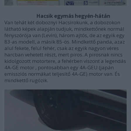
Hacsik egymás hegyén-hátán
Van tehát két doboznyi Hacsirokunk, a dobozokon
látható képek alapján tudjuk, mindkettőnek normál
fényszórója van (Levin), három ajtós, de az egyik egy
83-as modell, a másik 85-ös. Mindkettő panda, azaz
alul fekete, felül fehér, csak az egyik nagyon véres
harcban vehetett részt, mert piros. A pirosnak nincs
kidolgozott motortere, a fehérben viszont a legendás
4A-GE motor , pontosabban egy 4A-GEU (japán
emissziós normákat teljesítő 4A-GE) motor van. És
mindkettő rugózik.