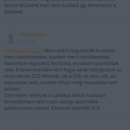
látszó felületre már nem szabad így felhordani a
festéket.
streetsta
15 éve
@[Walaki]D`Lair
: Nem azért zsigulizzák le sokan,
mert hátsókerekes. Hanem mert hátsókerekes,
hasonlóan egyszerű technika, és sokan sportolnak
vele. Értelemszerűen nem fogja senki lezsigulizni az
első szériás 323 Mazdát, de a 626-ot sem, sőt, az
olyanokat sem, amiket itthon még mutatóba sem
találni.
Szerintem -elnézve a Ladákat övező kultuszt-
kimondottan nem rossz dolog valamiféle
párhuzamot találni. Ezeröcsi-ezerHACSI:))