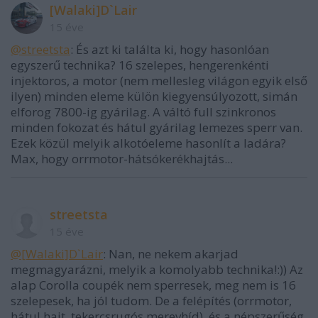
[Walaki]D`Lair
15 éve
@streetsta
: És azt ki találta ki, hogy hasonlóan
egyszerű technika? 16 szelepes, hengerenkénti
injektoros, a motor (nem mellesleg világon egyik első
ilyen) minden eleme külön kiegyensúlyozott, simán
elforog 7800-ig gyárilag. A váltó full szinkronos
minden fokozat és hátul gyárilag lemezes sperr van.
Ezek közül melyik alkotóeleme hasonlít a ladára?
Max, hogy orrmotor-hátsókerékhajtás...
streetsta
15 éve
@[Walaki]D`Lair
: Nan, ne nekem akarjad
megmagyarázni, melyik a komolyabb technika!:)) Az
alap Corolla coupék nem sperresek, meg nem is 16
szelepesek, ha jól tudom. De a felépítés (orrmotor,
hátul hajt, tekercsrugós merevhíd), és a népszerűség,