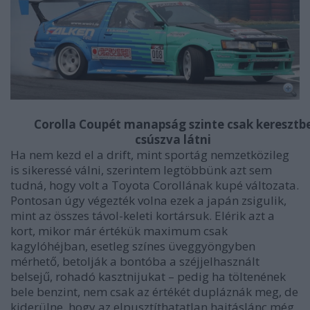
Corolla Coupét manapság szinte csak keresztb
csúszva látni
Ha nem kezd el a drift, mint sportág nemzetközileg
is sikeressé válni, szerintem legtöbbünk azt sem
tudná, hogy volt a Toyota Corollának kupé változata.
Pontosan úgy végezték volna ezek a japán zsigulik,
mint az összes távol-keleti kortársuk. Elérik azt a
kort, mikor már értékük maximum csak
kagylóhéjban, esetleg színes üveggyöngyben
mérhető, betolják a bontóba a széjjelhasznált
belsejű, rohadó kasztnijukat – pedig ha töltenének
bele benzint, nem csak az értékét dupláznák meg, de
kiderülne, hogy az elpusztíthatatlan hajtáslánc még