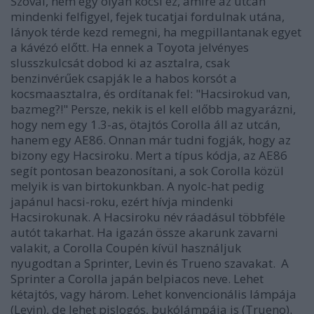
Szóval, nem egy olyan kocsi ez, amire az utcán
mindenki felfigyel, fejek tucatjai fordulnak utána,
lányok térde kezd remegni, ha megpillantanak egyet
a kávézó előtt. Ha ennek a Toyota jelvényes
slusszkulcsát dobod ki az asztalra, csak
benzinvérűek csapják le a habos korsót a
kocsmaasztalra, és ordítanak fel: "Hacsirokud van,
bazmeg?!" Persze, nekik is el kell előbb magyarázni,
hogy nem egy 1.3-as, ötajtós Corolla áll az utcán,
hanem egy AE86. Onnan már tudni fogják, hogy az
bizony egy Hacsiroku. Mert a típus kódja, az AE86
segít pontosan beazonosítani, a sok Corolla közül
melyik is van birtokunkban. A nyolc-hat pedig
japánul hacsi-roku, ezért hívja mindenki
Hacsirokunak. A Hacsiroku név ráadásul többféle
autót takarhat. Ha igazán össze akarunk zavarni
valakit, a Corolla Coupén kívül használjuk
nyugodtan a Sprinter, Levin és Trueno szavakat. A
Sprinter a Corolla japán belpiacos neve. Lehet
kétajtós, vagy három. Lehet konvencionális lámpája
(Levin), de lehet pislogós, bukólámpája is (Trueno).