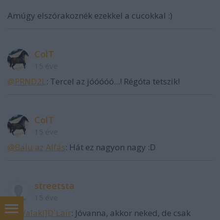
Amúgy elszórakoznék ezekkel a cucokkal :)
ColT
15 éve
@PRND2L
: Tercel az jóóóóó...! Régóta tetszik!
ColT
15 éve
@Balu az Alfás
: Hát ez nagyon nagy :D
streetsta
15 éve
@[Walaki]D`Lair
: Jóvanna, akkor neked, de csak