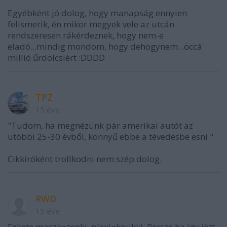
Egyébként jó dolog, hogy manapság ennyien
felismerik, én mikor megyek vele az utcán
rendszeresen rákérdeznek, hogy nem-e
eladó...mindig mondom, hogy dehogynem...öccá'
millió űrdolcsiért :DDDD
TPZ
15 éve
"Tudom, ha megnézünk pár amerikai autót az
utóbbi 25-30 évből, könnyű ebbe a tévedésbe esni."
Cikkíróként trollkodni nem szép dolog.
RWD
15 éve
Fekete maszk=zenki, plexi=kouki;). Persze ha így jött