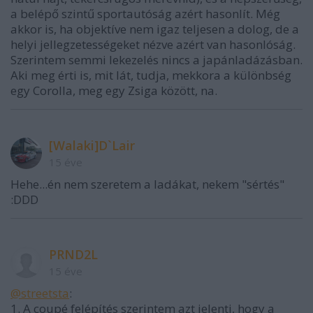
a belépő szintű sportautóság azért hasonlít. Még
akkor is, ha objektíve nem igaz teljesen a dolog, de a
helyi jellegzetességeket nézve azért van hasonlóság.
Szerintem semmi lekezelés nincs a japánladázásban.
Aki meg érti is, mit lát, tudja, mekkora a különbség
egy Corolla, meg egy Zsiga között, na.
[Walaki]D`Lair
15 éve
Hehe...én nem szeretem a ladákat, nekem "sértés"
:DDD
PRND2L
15 éve
@streetsta
:
1. A coupé felépítés szerintem azt jelenti, hogy a