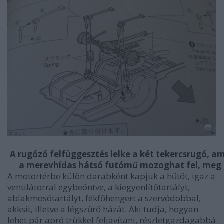
A rugózó felfüggesztés lelke a két tekercsrugó, am
a merevhídas hátsó futómű mozoghat fel, meg 
A motortérbe külön darabként kapjuk a hűtőt, igaz a
ventilátorral egybeöntve, a kiegyenlítőtartályt,
ablakmosótartályt, fékfőhengert a szervódobbal,
akksit, illetve a légszűrő házát. Aki tudja, hogyan
lehet pár apró trükkel feljavítani, részletgazdagabbá