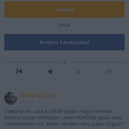
VAGY
[Walaki]D`Lair
15 éve
Tökjó leírás, csak az AE86-japán zsiguli vonalat
kellene lassan elfelejteni...anno MINDEN japán autó
hátsókerekes volt, akkor minden retro japán zsiguli??