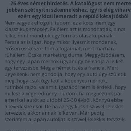
26 éves német hirdetés. A katalógust nem mert
jobban szétnyitni szkenneléshez, így is elég viharv
ezért egy kicsi lemaradt a repülő kétajtósból
Nem vagyok elfogult, tudom, ez a kocsi nem egy
klasszikus szépség. Felőlem azt is mondhatják, nincs
lelke, mint mondjuk egy formás olasz kupénak.
Persze az is igaz, hogy mikor ilyesmit mondanak,
erősen összeszorítom a fogaimat, mert marhára
rühellem. Ócska marketing duma. Meggyőződésem,
hogy egy japán mérnök ugyanúgy beleadja a lelkét
egy tervezésbe. Meg a német is, és a francia. Mert
ugye senki nem gondolja, hogy egy autó úgy születik
meg, hogy csak úgy leül a köpenyes mérnök,
rutinból rajzol valamit, igazából nem is érdekli, hogy
mi lesz a végeredmény. Tudom, ha megnézünk pár
amerikai autót az utóbbi 25-30 évből, könnyű ebbe
a tévedésbe esni. De ha az egy kocsit szívvel-lélekkel
terveztek, akkor annak lelke van. Már pedig
szerintem a japán autókat is szívvel-lélekkel tervezik.