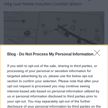
még csak fekete maszkos Corollát láttam.
Blog -
Do Not Process My Personal Information
If you wish to opt-out of the sale, sharing to third parties, or
processing of your personal or sensitive information for
targeted advertising by us, please use the below opt-out
section to confirm your selection. Please note that after your
opt-out request is processed you may continue seeing
interest-based ads based on personal information utilized by
A hátsó világítótestek is piros, narancs és fehér ple
us or personal information disclosed to third parties prior to
állnak össze
your opt-out. You may separately opt-out of the further
A kasztnira a külön darabból felragasztható első és
disclosure of your personal information by third parties on the