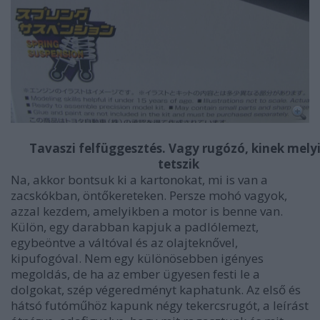
Tavaszi felfüggesztés. Vagy rugózó, kinek mely
tetszik
Na, akkor bontsuk ki a kartonokat, mi is van a
zacskókban, öntőkereteken. Persze mohó vagyok,
azzal kezdem, amelyikben a motor is benne van.
Külön, egy darabban kapjuk a padlólemezt,
egybeöntve a váltóval és az olajteknővel,
kipufogóval. Nem egy különösebben igényes
megoldás, de ha az ember ügyesen festi le a
dolgokat, szép végeredményt kaphatunk. Az első és
hátsó futóműhöz kapunk négy tekercsrugót, a leírást