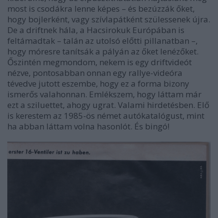
most is csodákra lenne képes – és bezúzzák őket,
hogy bojlerként, vagy szívlapátként szülessenek újra.
De a driftnek hála, a Hacsirokuk Európában is
feltámadtak – talán az utolsó előtti pillanatban –,
hogy móresre tanítsák a pályán az őket lenézőket.
Őszintén megmondom, nekem is egy driftvideót
nézve, pontosabban onnan egy rallye-videóra
tévedve jutott eszembe, hogy ez a forma bizony
ismerős valahonnan. Emlékszem, hogy láttam már
ezt a sziluettet, ahogy ugrat. Valami hirdetésben. Elő
is kerestem az 1985-ös német autókatalógust, mint
ha abban láttam volna hasonlót. És bingó!