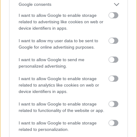
Google consents
I want to allow Google to enable storage
related to advertising like cookies on web or
device identifiers in apps.
I want to allow my user data to be sent to
A karosszéria elemek az ajánlott fényezés színé
Google for online advertising purposes.
hasonló árnyalatú anyagból készültek
A piros Hacsi nem sokban különbözik a fehértől. A
I want to allow Google to send me
motortér üres marad, ezért a géptetőt érdemes fixre
personalized advertising.
ragasztani. A beltérben egészen furcsa színvilág van:
vörösesbarna és narancssárga kárpitelemeket jelöl
I want to allow Google to enable storage
az útmutató. Az üléseken a majdnem teli fejtámlák
related to analytics like cookies on web or
vannak.
device identifiers in apps.
A hűtőmaszk itt már az általam is ismert fekete
I want to allow Google to enable storage
plasztik, a tükrökhöz krómozott kis lapokat is adnak,
related to functionality of the website or app.
így téve élethűbbé a megjelenést. A panda festés itt
I want to allow Google to enable storage
is komoly odafigyelést igényel, persze senki nem
related to personalization.
mondta, hogy kötelező ezt a sémát tartani, egy