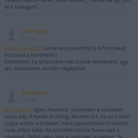
le a szalagról...
streetsta
15 éve
@Balu az Alfás
: Látványos pusztítás:)) A füst sokat
hozzáad a látványhoz.
Szerintem, ha valamikor neki tudok veselkedni, egy
teli motorteres verziót megépítek.
streetsta
15 éve
@makettes
: Igen, Aoshima. Szerintem a színekkel
nincs baj. A festés jó dolog, de nem árt, ha az ember
tudja szórni a festéket, mert tapasztalataim szerint
csak akkor szép, ha mindkét oldala festve van a
plexinek. Belül még csak ecsetezhet at ember, de