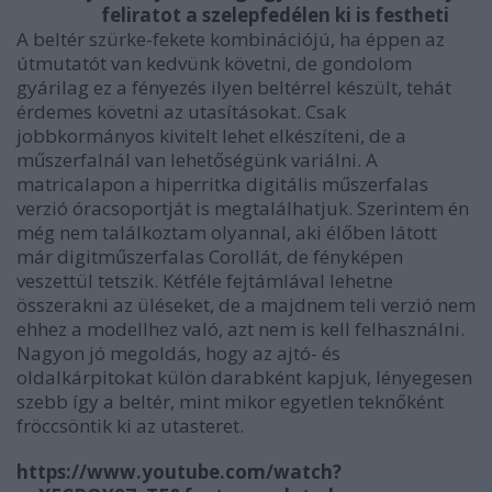
feliratot a szelepfedélen ki is festheti
A beltér szürke-fekete kombinációjú, ha éppen az
útmutatót van kedvünk követni, de gondolom
gyárilag ez a fényezés ilyen beltérrel készült, tehát
érdemes követni az utasításokat. Csak
jobbkormányos kivitelt lehet elkészíteni, de a
műszerfalnál van lehetőségünk variálni. A
matricalapon a hiperritka digitális műszerfalas
verzió óracsoportját is megtalálhatjuk. Szerintem én
még nem találkoztam olyannal, aki élőben látott
már digitműszerfalas Corollát, de fényképen
veszettül tetszik. Kétféle fejtámlával lehetne
összerakni az üléseket, de a majdnem teli verzió nem
ehhez a modellhez való, azt nem is kell felhasználni.
Nagyon jó megoldás, hogy az ajtó- és
oldalkárpitokat külön darabként kapjuk, lényegesen
szebb így a beltér, mint mikor egyetlen teknőként
fröccsöntik ki az utasteret.
https://www.youtube.com/watch?