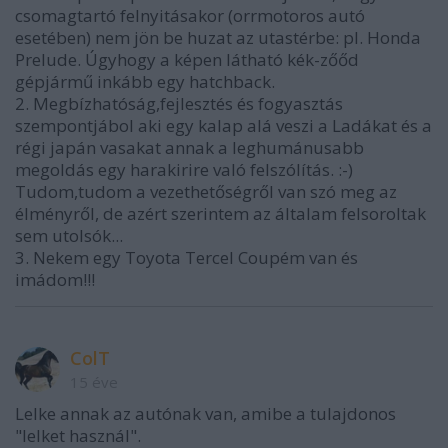
csomagtartó felnyitásakor (orrmotoros autó
esetében) nem jön be huzat az utastérbe: pl. Honda
Prelude. Úgyhogy a képen látható kék-zőőd
gépjármű inkább egy hatchback.
2. Megbízhatóság,fejlesztés és fogyasztás
szempontjábol aki egy kalap alá veszi a Ladákat és a
régi japán vasakat annak a leghumánusabb
megoldás egy harakirire való felszólítás. :-)
Tudom,tudom a vezethetőségről van szó meg az
élményről, de azért szerintem az általam felsoroltak
sem utolsók...
3. Nekem egy Toyota Tercel Coupém van és
imádom!!!
ColT
15 éve
Lelke annak az autónak van, amibe a tulajdonos
"lelket használ".