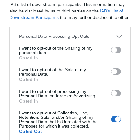
hátsó lökhárítókat, külső visszapillantókat, fényezés
IAB’s list of downstream participants. This information may
után az ablaktörlőket kell felragasztani. Érdekes
also be disclosed by us to third parties on the
IAB’s List of
módon a két féle visszapillantóból pont azt kell
Downstream Participants
that may further disclose it to other
third parties.
felrakni, amihez nem adnak krómozott tükörlapot.
Please note that this website/app uses one or more Google
Personal Data Processing Opt Outs
A fényezés nem lesz egyszerű, ha valaki pandára
services and may gather and store information including but
akarja festeni a kocsit, mert kínosan ügyelni kell a
not limited to your visit or usage behaviour. You may click to
I want to opt-out of the Sharing of my
maszkoláskor, hogy egyenesek legyenek az
personal data.
grant or deny consent to Google and its third-party tags to
Opted In
egyenesek, a két szín élei ott fussanak, ahol kell, és
use your data for below specified purposes in below Google
ne is legyen cakkos a pereme.
consent section.
I want to opt-out of the Sale of my
Personal Data.
Opted In
I want to opt-out of processing my
Personal Data for Targeted Advertising.
Opted In
I want to opt-out of Collection, Use,
Retention, Sale, and/or Sharing of my
Personal Data that Is Unrelated with the
Purposes for which it was collected.
Opted Out