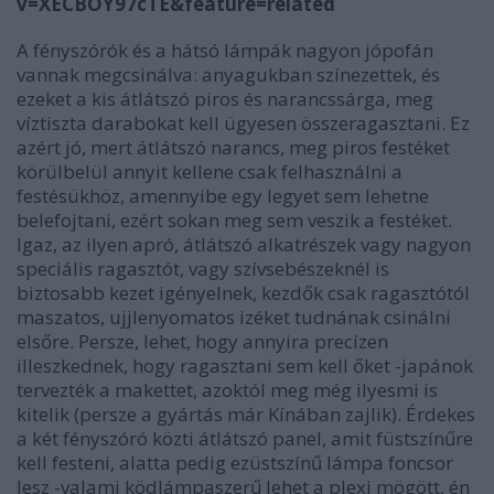
v=XECBOY97cTE&feature=related
A fényszórók és a hátsó lámpák nagyon jópofán
vannak megcsinálva: anyagukban színezettek, és
ezeket a kis átlátszó piros és narancssárga, meg
víztiszta darabokat kell ügyesen összeragasztani. Ez
azért jó, mert átlátszó narancs, meg piros festéket
körülbelül annyit kellene csak felhasználni a
festésükhöz, amennyibe egy legyet sem lehetne
belefojtani, ezért sokan meg sem veszik a festéket.
Igaz, az ilyen apró, átlátszó alkatrészek vagy nagyon
speciális ragasztót, vagy szívsebészeknél is
biztosabb kezet igényelnek, kezdők csak ragasztótól
maszatos, ujjlenyomatos izéket tudnának csinálni
elsőre. Persze, lehet, hogy annyira precízen
illeszkednek, hogy ragasztani sem kell őket -japánok
tervezték a makettet, azoktól meg még ilyesmi is
kitelik (persze a gyártás már Kínában zajlik). Érdekes
a két fényszóró közti átlátszó panel, amit füstszínűre
kell festeni, alatta pedig ezüstszínű lámpa foncsor
lesz -valami ködlámpaszerű lehet a plexi mögött, én