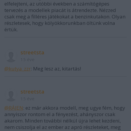
elfelejteni, az utóbbi években a számítógépes
tervezés a modellek piacát is átrendezte. Nézzed
csak meg a filléres játékokat a benzinkutakon. Olyan
részletesek, hogy kölyökkorunkban öltünk volna
értük.
streetsta
15 éve
@kutya_zzr
: Meg lesz az, kitartás!
streetsta
15 éve
@RÁJEN
: ez már akkora modell, meg ugye fém, hogy
annyiszor rontom el a fényezést, ahányszor csak
akarom. Minden további nélkül újra lehet kezdeni,
nem csiszolja el az ember az apró részleteket, meg