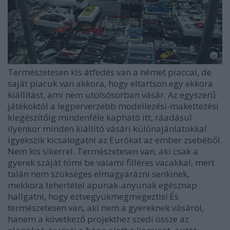
Természetesen kis átfedés van a német piaccal, de
saját piacuk van akkora, hogy eltartson egy ekkora
kiállítást, ami nem utolsósorban vásár. Az egyszerű
játékoktól a legperverzebb modellezési-makettezési
kiegészítőig mindenféle kapható itt, ráadásul
ilyenkor minden kiállító vásári különajánlatokkal
igyekszik kicsalogatni az Eurókat az ember zsebéből.
Nem kis sikerrel. Természetesen van, aki csak a
gyerek száját tömi be valami filléres vacakkal, mert
talán nem szükséges elmagyarázni senkinek,
mekkora tehertétel apunak-anyunak egésznap
hallgatni, hogy eztvegyükmegmegeztis! És
természetesen van, aki nem a gyereknek vásárol,
hanem a következő projekthez szedi össze az