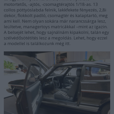
motortetős, -ajtós, -csomagtérajtós 1/18-as. 13
collos pöttyöslabda felnik, lakkfekete fényezés, 2,8i
dekor, flokkolt padló, csomagtér és kalaptartó, meg
ami kell. Nem olyan sokára már narancssárga lesz,
leültetve, managertoys matricákkal –mint az igazin.
A belsejét lehet, hogy sajnálnám kipakolni, talán egy
szélvédősötétítés lesz a megoldás. Lehet, hogy ezzel
a modellel is találkozunk még itt.