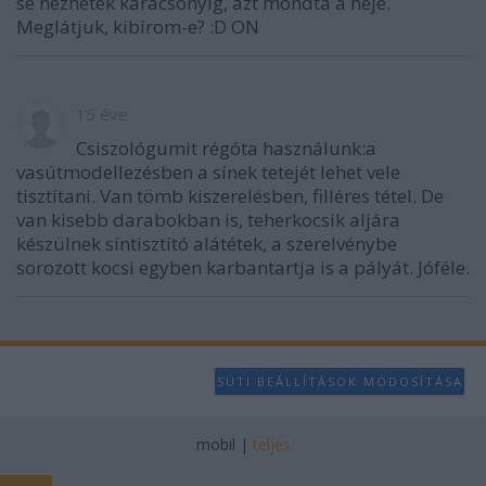
se nézhetek karácsonyig, azt mondta a neje.
Meglátjuk, kibírom-e? :D ON
15 éve
Csiszológumit régóta használunk:a
vasútmodellezésben a sínek tetejét lehet vele
tisztítani. Van tömb kiszerelésben, filléres tétel. De
van kisebb darabokban is, teherkocsik aljára
készülnek síntisztító alátétek, a szerelvénybe
sorozott kocsi egyben karbantartja is a pályát. Jóféle.
SÜTI BEÁLLÍTÁSOK MÓDOSÍTÁSA
mobil
|
teljes