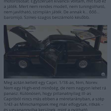
motorososat. Egyszerűen kíváncsi voltam, mit tud ez
a játék. Mert nem rendes modell, nem tuningolható,
nem javítható, szimplán játék. De annak k... őőő...
baromijó. Színes-szagos beszámoló később.
Meg aztán kellett egy Capri. 1/18-as, fém, Norev.
Nem egy High-end minőség, de nem nagyon lehet rá
panasz. Különösen, hogy pillanatnyilag III-as
Capriból nincs más ebben a méretarányban, a szép
1/43-as Minichampsek meg már elfogytak, ritkák –
és ugyanannyiba kerülnek, mint a nyitható