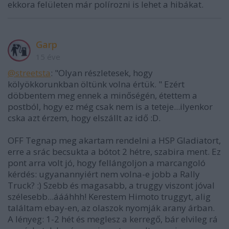
ekkora felületen már polírozni is lehet a hibákat.
Garp
15 éve
@streetsta
: "Olyan részletesek, hogy
kölyökkorunkban öltünk volna értük. " Ezért
döbbentem meg ennek a minőségén, étettem a
postból, hogy ez még csak nem is a teteje...ilyenkor
cska azt érzem, hogy elszállt az idő :D.
OFF Tegnap meg akartam rendelni a HSP Gladiatort,
erre a srác becsukta a bótot 2 hétre, szabira ment. Ez
pont arra volt jó, hogy fellángoljon a marcangoló
kérdés: ugyanannyiért nem volna-e jobb a Rally
Truck? :) Szebb és magasabb, a truggy viszont jóval
szélesebb...áááhhh! Kerestem Himoto truggyt, alig
találtam ebay-en, az olaszok nyomják arany árban.
A lényeg: 1-2 hét és meglesz a kerregő, bár elvileg rá