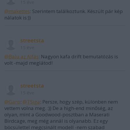
15 éve
@makettes
: Szerintem találkoztunk. Készült pár kép
nálatok is:))
streetsta
15 éve
@Balu az Alfás
: Nagyon kafa drift bemutatózás is
volt -majd meglátod!
streetsta
15 éve
@Garp
:
@TSiga
: Persze, hogy szép, különben nem
vettem volna meg. :)) De a high-end minőség, az
olyan, mint a Goodwood-posztban a Maserati
Birdcage, meg még annál is olyanabb. Ez egy
böcsülettel megcsinált modell -nem szabad