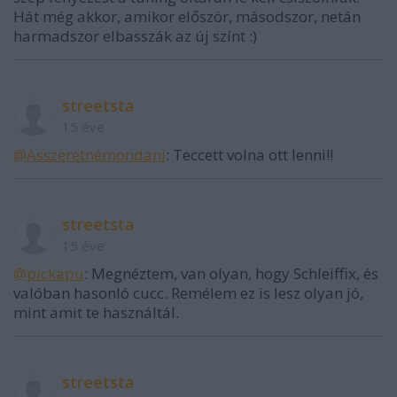
Hát még akkor, amikor először, másodszor, netán
harmadszor elbasszák az új színt :)
streetsta
15 éve
@Asszeretnémondani
: Teccett volna ott lenni!!
streetsta
15 éve
@pickapu
: Megnéztem, van olyan, hogy Schleiffix, és
valóban hasonló cucc. Remélem ez is lesz olyan jó,
mint amit te használtál.
streetsta