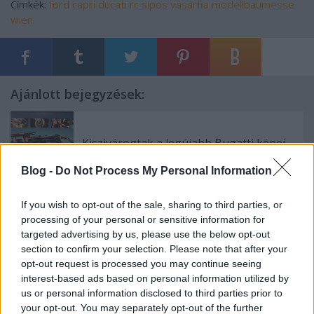
Címkék:
ford
capri
ducati
rc
sipos
vásárfia
modellbaumesse
wien
Ajánlott bejegyzések:
Kiszivárogtak a legújabb Bugatti képei
Blog -
Do Not Process My Personal Information
If you wish to opt-out of the sale, sharing to third parties, or
Fájni fog, de jó lesz
processing of your personal or sensitive information for
targeted advertising by us, please use the below opt-out
section to confirm your selection. Please note that after your
opt-out request is processed you may continue seeing
interest-based ads based on personal information utilized by
Drón-gladiátorok
us or personal information disclosed to third parties prior to
your opt-out. You may separately opt-out of the further