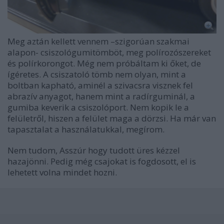
Meg aztán kellett vennem –szigorúan szakmai
alapon- csiszológumitömböt, meg polírozószereket
és polírkorongot. Még nem próbáltam ki őket, de
ígéretes. A csiszatoló tömb nem olyan, mint a
boltban kapható, aminél a szivacsra visznek fel
abrazív anyagot, hanem mint a radírguminál, a
gumiba keverik a csiszolóport. Nem kopik le a
felületről, hiszen a felület maga a dörzsi. Ha már van
tapasztalat a használatukkal, megírom.
Nem tudom, Asszúr hogy tudott üres kézzel
hazajönni. Pedig még csajokat is fogdosott, el is
lehetett volna mindet hozni.