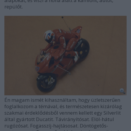
alapokat, és viszi a hóna alatt a kamiont, autót,
repülőt.
Én magam ismét kihasználtam, hogy üzletszerűen
foglalkozom a témával, és természetesen kizárólag
szakmai érdeklődésből vennem kellett egy Silverlit
által gyártott Ducatit. Távirányítósat. Elöl-hátul
rugózósat. Fogasszíj-hajtásosat. Döntögetős-