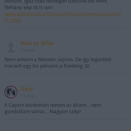
voltunk, igaz csak hétvégén tudtunk ott lenni.
Néhány kép itt is van:
www.attilaproductions.com/forum/viewtopic.php?
t=1966
Balu az Alfás
15 éve
Nem voltam a Messén, sajnos. De így legalább
maradt egy kis pénzem a fizetésig :)))
Garp
15 éve
A Caprin konkrétan leesett az állam....nem
gondoltam volna.... Nagyon szép!