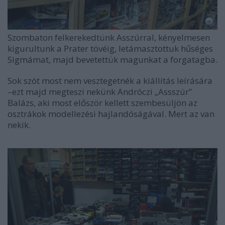
Szombaton felkerekedtünk Asszúrral, kényelmesen
kigurultunk a Prater tövéig, letámasztottuk hűséges
Sigmámat, majd bevetettük magunkat a forgatagba.
Sok szót most nem vesztegetnék a kiállítás leírására
–ezt majd megteszi nekünk Andróczi „Assszúr”
Balázs, aki most először kellett szembesüljön az
osztrákok modellezési hajlandóságával. Mert az van
nekik.