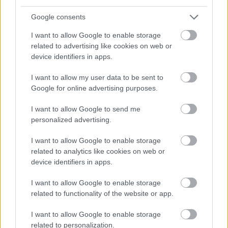
Google consents
I want to allow Google to enable storage
VAGY
related to advertising like cookies on web or
device identifiers in apps.
I want to allow my user data to be sent to
Google for online advertising purposes.
I want to allow Google to send me
becsületesnepper
personalized advertising.
15 éve
Persze a Caprit rommá fényképezted! :-) Hun van a
I want to allow Google to enable storage
többi kép?
related to analytics like cookies on web or
device identifiers in apps.
I want to allow Google to enable storage
pickapu
related to functionality of the website or app.
15 éve
I want to allow Google to enable storage
A csiszolótömbről jut eszembe, apu amikor még
related to personalization.