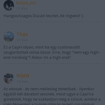
kutya_zzr
15 éve
Hangos/szagos Ducati tesztet, de rögvest! :)
TSiga
15 éve
Ez a Capri olyan, mint ha egy szalonautót
zsugorítottak volna össze. Erre, hogy "nem egy high-
end minőség"? Akkor mi a high-end?
RÁJEN
15 éve
Az okosak - és nem mellesleg tehetősek - ilyenkor
egyből két darabot vesznek, most ugye a Caprira
gondolok, hogy ne szakadjon meg a szívük, amikor a
szép fényezést a tuning oltárán le kell csiszolniuk.