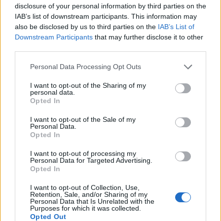
disclosure of your personal information by third parties on the
IAB’s list of downstream participants. This information may
also be disclosed by us to third parties on the
IAB’s List of
Porschét vagy BMW-t?
Downstream Participants
that may further disclose it to other
third parties.
Please note that this website/app uses one or more Google
Personal Data Processing Opt Outs
services and may gather and store information including but
not limited to your visit or usage behaviour. You may click to
I want to opt-out of the Sharing of my
A drift-Calibra elszabadul
personal data.
grant or deny consent to Google and its third-party tags to
Opted In
use your data for below specified purposes in below Google
consent section.
I want to opt-out of the Sale of my
Personal Data.
Opted In
Szólj hozzá!
I want to opt-out of processing my
A hozzászóláshoz be kell lépned!
Personal Data for Targeted Advertising.
Opted In
I want to opt-out of Collection, Use,
Retention, Sale, and/or Sharing of my
Personal Data that Is Unrelated with the
Purposes for which it was collected.
Opted Out