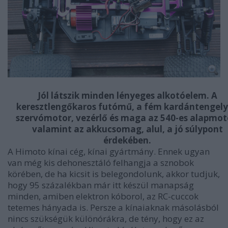
Jól látszik minden lényeges alkotóelem. A
keresztlengőkaros futómű, a fém kardántengely
szervómotor, vezérlő és maga az 540-es alapmot
valamint az akkucsomag, alul, a jó súlypont
érdekében.
A Himoto kínai cég, kínai gyártmány. Ennek ugyan
van még kis dehonesztáló felhangja a sznobok
körében, de ha kicsit is belegondolunk, akkor tudjuk,
hogy 95 százalékban már itt készül manapság
minden, amiben elektron kóborol, az RC-cuccok
tetemes hányada is. Persze a kínaiaknak másolásból
nincs szükségük különórákra, de tény, hogy ez az