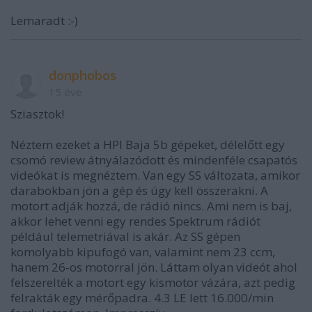
Lemaradt :-)
donphobos
15 éve
Sziasztok!
Néztem ezeket a HPI Baja 5b gépeket, délelőtt egy
csomó review átnyálazódott és mindenféle csapatós
videókat is megnéztem. Van egy SS változata, amikor
darabokban jön a gép és úgy kell összerakni. A
motort adják hozzá, de rádió nincs. Ami nem is baj,
akkor lehet venni egy rendes Spektrum rádiót
például telemetriával is akár. Az SS gépen
komolyabb kipufogó van, valamint nem 23 ccm,
hanem 26-os motorral jön. Láttam olyan videót ahol
felszerelték a motort egy kismotor vázára, azt pedig
felrakták egy mérőpadra. 4.3 LE lett 16.000/min