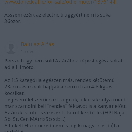
www.donedeal.ie/for-sale/othermotor/1376144
.
Asszem ezért az electric truggyért nem is soka
36ezer.
Balu az Alfás
15 éve
Persze hogy nem sok! Az árához képest egész sokat
ad a Himoto.
Az 1:5 kategória egészen más, rendes kétütemű
23ccm-es mocik hajtják a nem ritkán 4-8 kg-os
kocsikat.
Teljesen életszerűen mozognak, a kocsik súlya miatt
már számolni kell "rendes" féktávot is a kanyar előtt.
Az áruk is több százezer Ft körül kezdődik (HPI Baja
5b, 5t, Cen MAtrix5b stb...)
A linkelt Hummered nem is lóg ki nagyon ebből a
sorból :)