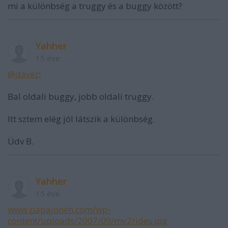
mi a különbség a truggy és a buggy között?
Yahher
15 éve
@davez
:
Bal oldali buggy, jobb oldali truggy.
Itt sztem elég jól látszik a különbség.
Üdv B.
Yahher
15 éve
www.papajoneh.com/wp-
content/uploads/2007/09/my2rides.jpg