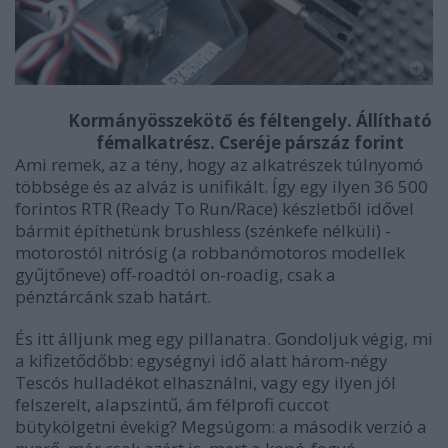
Kormányösszekötő és féltengely. Állítható
fémalkatrész. Cseréje párszáz forint
Ami remek, az a tény, hogy az alkatrészek túlnyomó
többsége és az alváz is unifikált. Így egy ilyen 36 500
forintos RTR (Ready To Run/Race) készletből idővel
bármit építhetünk brushless (szénkefe nélküli) -
motorostól nitrósig (a robbanómotoros modellek
gyűjtőneve) off-roadtól on-roadig, csak a
pénztárcánk szab határt.
És itt álljunk meg egy pillanatra. Gondoljuk végig, mi
a kifizetődőbb: egységnyi idő alatt három-négy
Tescós hulladékot elhasználni, vagy egy ilyen jól
felszerelt, alapszintű, ám félprofi cuccot
bütykölgetni évekig? Megsúgom: a második verzió a