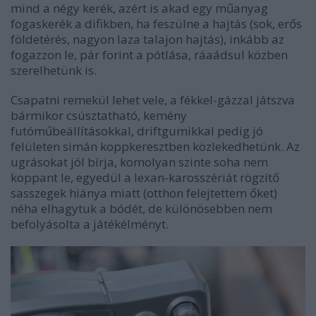
mind a négy kerék, azért is akad egy műanyag
fogaskerék a difikben, ha feszülne a hajtás (sok, erős
földetérés, nagyon laza talajon hajtás), inkább az
fogazzon le, pár forint a pótlása, ráaádsul közben
szerelhetünk is.
Csapatni remekül lehet vele, a fékkel-gázzal játszva
bármikor csúsztatható, kemény
futóműbeállításokkal, driftgumikkal pedig jó
felületen simán koppkeresztben közlekedhetünk. Az
ugrásokat jól bírja, komolyan szinte soha nem
koppant le, egyedül a lexan-karosszériát rögzítő
sasszegek hiánya miatt (otthon felejtettem őket)
néha elhagytuk a bódét, de különösebben nem
befolyásolta a játékélményt.