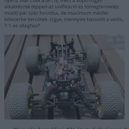
nyerő, már csak azért is, mert a kopó-fogyó
alkatrészek (éppen az unifikáció és tömegtermelés
miatt) pár száz forintba, de maximum másfél-
kétezerbe kerülnek. Ugye, mennyire hasonlít a valós,
1:1-es világhoz?