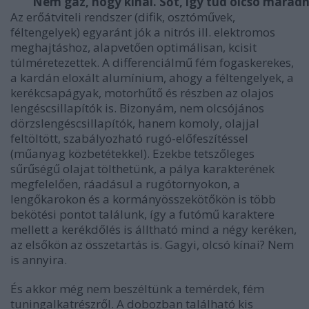
Nem gáz, hogy kínai. Sőt, így tud olcsó maradn
Az erőátviteli rendszer (difik, osztóművek,
féltengelyek) egyaránt jók a nitrós ill. elektromos
meghajtáshoz, alapvetően optimálisan, kcisit
túlméretezettek. A differenciálmű fém fogaskerekes,
a kardán eloxált alumínium, ahogy a féltengelyek, a
kerékcsapágyak, motorhűtő és részben az olajos
lengéscsillapítók is. Bizonyám, nem olcsójános
dörzslengéscsillapítók, hanem komoly, olajjal
feltöltött, szabályozható rugó-előfeszítéssel
(műanyag közbetétekkel). Ezekbe tetszőleges
sűrűségű olajat tölthetünk, a pálya karakterének
megfelelően, ráadásul a rugótornyokon, a
lengőkarokon és a kormányösszekötőkön is több
bekötési pontot találunk, így a futómű karaktere
mellett a kerékdőlés is álltható mind a négy keréken,
az elsőkön az összetartás is. Gagyi, olcsó kínai? Nem
is annyira.
És akkor még nem beszéltünk a temérdek, fém
tuningalkatrészről. A dobozban található kis