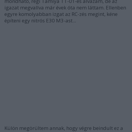
mondható, régi Tamiya TT-01-es alvázam, de az
igazat megvallva már évek óta nem láttam. Ellenben
egyre komolyabban izgat az RC-zés megint, kéne
építeni egy nitrós E30 M3-ast...
Külön megörültem annak, hogy végre beindult ez a