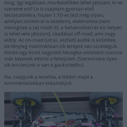
blog, így legálisan, munkaidőben lehet játszani, ki ne
szeretné ezt? Le is csaptam gyorsan első
teszatutónkra, hiszen 1:10-es (ezt még olyan,
amilyen szinten el is vezetem), elektromos (nem
morognak a zaj miatt itt, a belvárosban és kis helyen
is lehet vele játszani), ráadásul off-road, ami nagy
előny. Az on-road (utcai, aszfalt) autók is kitűnőek,
de tényleg maximálsian sík terepre van szükségük,
hiszen egy kicsit nagyobb hézagba oldalvást csúszva
már képesek eltörni a felnijüket. (Szerencsére ilyen
sík területünk is van a garázstetőn.)
Na, csapjunk a lecsóba, a többit majd a
kommentalakban kidumáljuk.