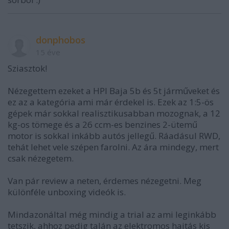
donphobos
15 éve
Sziasztok!
Nézegettem ezeket a HPI Baja 5b és 5t járműveket és
ez az a kategória ami már érdekel is. Ezek az 1:5-ös
gépek már sokkal realisztikusabban mozognak, a 12
kg-os tömege és a 26 ccm-es benzines 2-ütemű
motor is sokkal inkább autós jellegű. Ráadásul RWD,
tehát lehet vele szépen farolni. Az ára mindegy, mert
csak nézegetem.
Van pár review a neten, érdemes nézegetni. Meg
különféle unboxing videók is.
Mindazonáltal még mindig a trial az ami leginkább
tetszik, ahhoz pedig talán az elektromos hajtás kis