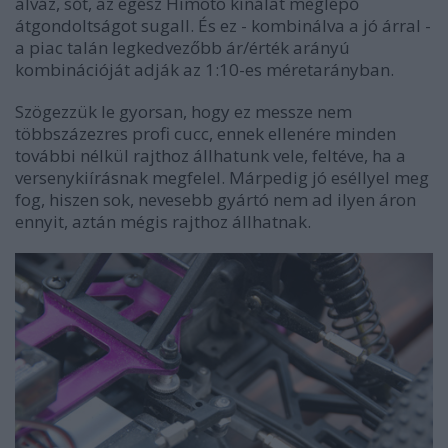
alváz, sőt, az egész Himoto kínálat meglepő
átgondoltságot sugall. És ez - kombinálva a jó árral -
a piac talán legkedvezőbb ár/érték arányú
kombinációját adják az 1:10-es méretarányban.
Szögezzük le gyorsan, hogy ez messze nem
többszázezres profi cucc, ennek ellenére minden
további nélkül rajthoz állhatunk vele, feltéve, ha a
versenykiírásnak megfelel. Márpedig jó eséllyel meg
fog, hiszen sok, nevesebb gyártó nem ad ilyen áron
ennyit, aztán mégis rajthoz állhatnak.