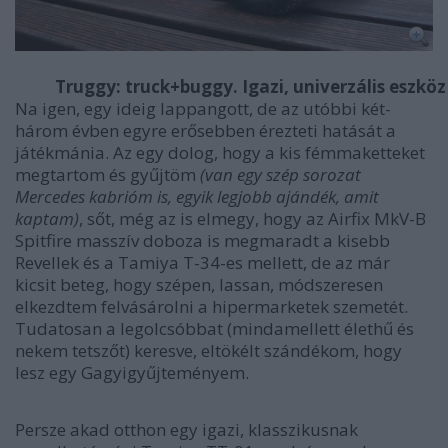
Truggy: truck+buggy. Igazi, univerzális eszköz
Na igen, egy ideig lappangott, de az utóbbi két-
három évben egyre erősebben érezteti hatását a
játékmánia. Az egy dolog, hogy a kis fémmaketteket
megtartom és gyűjtöm
(van egy szép sorozat
Mercedes kabrióm is, egyik legjobb ajándék, amit
kaptam)
, sőt, még az is elmegy, hogy az Airfix MkV-B
Spitfire masszív doboza is megmaradt a kisebb
Revellek és a Tamiya T-34-es mellett, de az már
kicsit beteg, hogy szépen, lassan, módszeresen
elkezdtem felvásárolni a hipermarketek szemetét.
Tudatosan a legolcsóbbat (mindamellett élethű és
nekem tetszőt) keresve, eltökélt szándékom, hogy
lesz egy Gagyigyűjteményem.
Persze akad otthon egy igazi, klasszikusnak