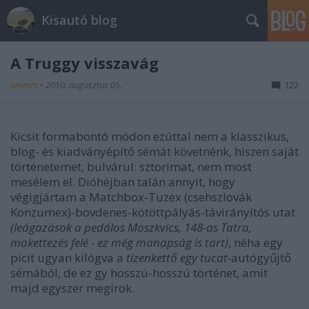
Kisautó blog
A Truggy visszavág
ommm
•
2010. augusztus 05.
122
Kicsit formabontó módon ezúttal nem a klasszikus,
blog- és kiadványépítő sémát követnénk, hiszen saját
történetemet, bulvárul: sztorimat, nem most
mesélem el. Dióhéjban talán annyit, hogy
végigjártam a Matchbox-Tuzex (csehszlovák
Konzumex)-bovdenes-kötöttpályás-távirányítós utat
(leágazások a pedálos Moszkvics, 148-as Tatra,
makettezés felé - ez még manapság is tart)
, néha egy
picit ugyan kilógva a
tizenkettő egy tucat-
autógyűjtő
sémából, de ez gy hosszú-hosszú történet, amit
majd egyszer megírok.