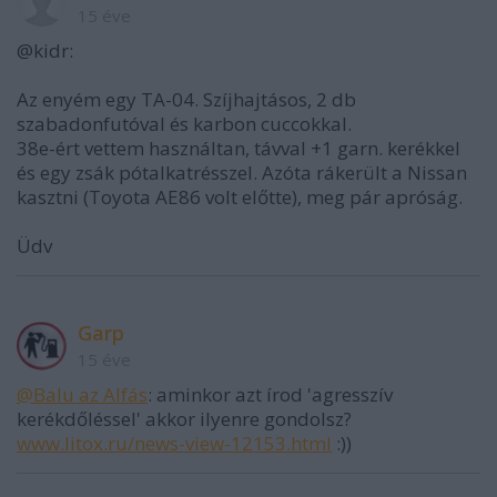
15 éve
@kidr:
Az enyém egy TA-04. Szíjhajtásos, 2 db
szabadonfutóval és karbon cuccokkal.
38e-ért vettem használtan, távval +1 garn. kerékkel
és egy zsák pótalkatrésszel. Azóta rákerült a Nissan
kasztni (Toyota AE86 volt előtte), meg pár apróság.
Üdv
Garp
15 éve
@Balu az Alfás
: aminkor azt írod 'agresszív
kerékdőléssel' akkor ilyenre gondolsz?
www.litox.ru/news-view-12153.html
:))