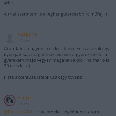
@Krisi:
A triál szerintem is a leghangulatosabb rc műfaj. ;)
xcapone
15 éve
Gratulalok, nagyon jo cikk es tema. En is akarok egy
ilyen jatekot, magamnak, es nem a gyerekmnek - a
gyerekem majd vegyen maganak akkor, ha mar o is
30 eves lesz:)
Pista akcentusa isteni! Csak igy tovabb!
Garp
15 éve
@Balu az Alfás
: csak érdekességként mutatom