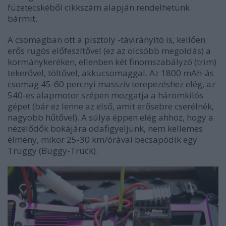
füzetecskéből cikkszám alapján rendelhetünk
bármit.
A csomagban ott a pisztoly -távirányító is, kellően
erős rugós előfeszítővel (ez az olcsóbb megoldás) a
kormánykeréken, ellenben két finomszabályzó (trim)
tekerővel, töltővel, akkucsomaggal. Az 1800 mAh-ás
csomag 45-60 percnyi masszív terepezéshez elég, az
540-es alapmotor szépen mozgatja a háromkilós
gépet (bár ez lenne az első, amit erősebre cserélnék,
nagyobb hűtővel). A súlya éppen elég ahhoz, hogy a
nézelődők bokájára odafigyeljünk, nem kellemes
élmény, mikor 25-30 km/órával becsapódik egy
Truggy (Buggy-Truck).