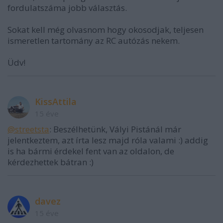
fordulatszáma jobb választás.
Sokat kell még olvasnom hogy okosodjak, teljesen
ismeretlen tartomány az RC autózás nekem.
Üdv!
KissAttila
15 éve
@streetsta
: Beszélhetünk, Vályi Pistánál már
jelentkeztem, azt írta lesz majd róla valami :) addig
is ha bármi érdekel fent van az oldalon, de
kérdezhettek bátran :)
davez
15 éve