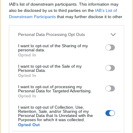
IAB’s list of downstream participants. This information may
Fájni fog, de jó lesz
also be disclosed by us to third parties on the
IAB’s List of
Downstream Participants
that may further disclose it to other
third parties.
Please note that this website/app uses one or more Google
Personal Data Processing Opt Outs
services and may gather and store information including but
Drón-gladiátorok
not limited to your visit or usage behaviour. You may click to
I want to opt-out of the Sharing of my
personal data.
grant or deny consent to Google and its third-party tags to
Opted In
use your data for below specified purposes in below Google
consent section.
I want to opt-out of the Sale of my
Personal Data.
Instant X-szárnyú
Opted In
I want to opt-out of processing my
Personal Data for Targeted Advertising.
Opted In
Szólj hozzá!
I want to opt-out of Collection, Use,
Retention, Sale, and/or Sharing of my
Personal Data that Is Unrelated with the
A hozzászóláshoz be kell lépned!
Purposes for which it was collected.
Opted Out