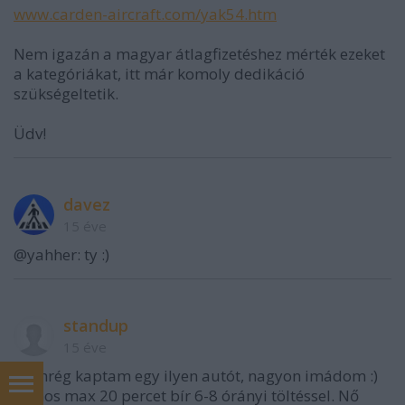
www.carden-aircraft.com/yak54.htm
Nem igazán a magyar átlagfizetéshez mérték ezeket
a kategóriákat, itt már komoly dedikáció
szükségeltetik.
Üdv!
davez
15 éve
@yahher: ty :)
standup
15 éve
Nemrég kaptam egy ilyen autót, nagyon imádom :)
Sajnos max 20 percet bír 6-8 órányi töltéssel. Nő