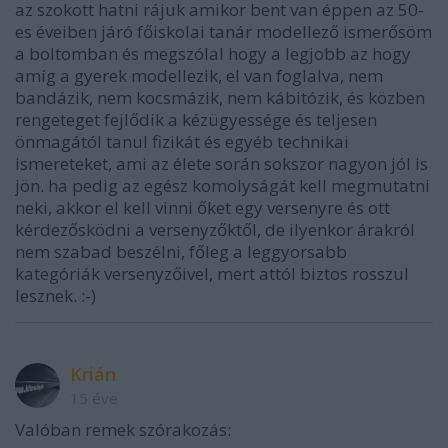
az szokott hatni rájuk amikor bent van éppen az 50-
es éveiben járó főiskolai tanár modellező ismerősöm
a boltomban és megszólal hogy a legjobb az hogy
amíg a gyerek modellezik, el van foglalva, nem
bandázik, nem kocsmázik, nem kábitózik, és közben
rengeteget fejlődik a kézügyessége és teljesen
önmagától tanul fizikát és egyéb technikai
ismereteket, ami az élete során sokszor nagyon jól is
jön. ha pedig az egész komolyságát kell megmutatni
neki, akkor el kell vinni őket egy versenyre és ott
kérdezősködni a versenyzőktől, de ilyenkor árakról
nem szabad beszélni, főleg a leggyorsabb
kategóriák versenyzőivel, mert attól biztos rosszul
lesznek. :-)
Krián
15 éve
Valóban remek szórakozás: