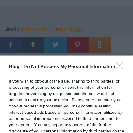
Címkék:
teszt
electro
rc
himoto
truggy
Ajánlott bejegyzések:
Blog -
Do Not Process My Personal Information
BMW. Kínai. Olcsó - HIÉNA POSZT
If you wish to opt-out of the sale, sharing to third parties, or
processing of your personal or sensitive information for
targeted advertising by us, please use the below opt-out
section to confirm your selection. Please note that after your
opt-out request is processed you may continue seeing
Szerelemféltés, üldözés Budapesten
interest-based ads based on personal information utilized by
us or personal information disclosed to third parties prior to
your opt-out. You may separately opt-out of the further
disclosure of your personal information by third parties on the