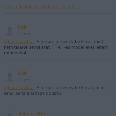
auto.indavideo.hu/video/A_kis_eros
kidr
15 éve
@Balu az Alfás
: A te kocsid mennyibe kerül, mert
nem találok sehol árat. TT-01-es modelleket leltem
mindenhol.
kidr
15 éve
@Balu az Alfás
: A te kocsid mennyibe került, mert
sehol se találtam az típust:S
Balu az Alfás