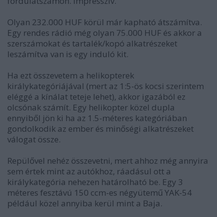
fordulatszámon. Impresszív.
Olyan 232.000 HUF körül már kapható átszámítva.
Egy rendes rádió még olyan 75.000 HUF és akkor a
szerszámokat és tartalék/kopó alkatrészeket
leszámítva van is egy induló kit.
Ha ezt összevetem a helikopterek
királykategóriájával (mert az 1:5-ös kocsi szerintem
eléggé a kínálat teteje lehet), akkor igazából ez
olcsónak számít. Egy helikopter közel dupla
ennyiből jön ki ha az 1.5-méteres kategóriában
gondolkodik az ember és minőségi alkatrészeket
válogat össze.
Repülővel nehéz összevetni, mert ahhoz még annyira
sem értek mint az autókhoz, ráadásul ott a
királykategória nehezen határolható be. Egy 3
méteres fesztávú 150 ccm-es négyütemű YAK-54
például közel annyiba kerül mint a Baja.