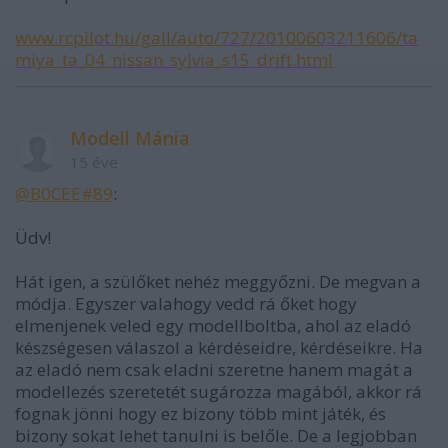
www.rcpilot.hu/gall/auto/727/20100603211606/ta
miya_ta_04_nissan_sylvia_s15_drift.html
Modell Mánia
15 éve
@B0CEE#89
:
Üdv!
Hát igen, a szülőket nehéz meggyőzni. De megvan a
módja. Egyszer valahogy vedd rá őket hogy
elmenjenek veled egy modellboltba, ahol az eladó
készségesen válaszol a kérdéseidre, kérdéseikre. Ha
az eladó nem csak eladni szeretne hanem magát a
modellezés szeretetét sugározza magából, akkor rá
fognak jönni hogy ez bizony több mint játék, és
bizony sokat lehet tanulni is belőle. De a legjobban