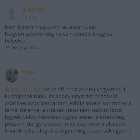
gokart87
15 éve
Nem bírom megszokni az akcentusát.
Nagyon zavaró még ha ez normális is egyes
helyeken.
:P De jó a cikk.
Krisi
15 éve
@Balu az Alfás
: ez az off road valami kegyetlenül
kurvajónak tűnik. és ahogy egymást húzzák ki
csörlővel azon beszartam. eddig sosem vonzott ez a
téma, de ennél a triálnál most nem tudom hová
legyek. valós méretben úgyse lenne rá időm meg
pénzem, de így kicsiben már ójaj. nem is olvasom
tovább ezt a blogot, a végén még beszerzek egyet! :)