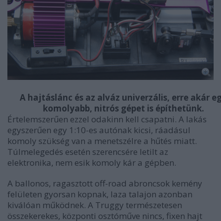
A hajtáslánc és az alváz univerzális, erre akár e
komolyabb, nitrós gépet is építhetünk.
Értelemszerűen ezzel odakinn kell csapatni. A lakás
egyszerűen egy 1:10-es autónak kicsi, ráadásul
komoly szükség van a menetszélre a hűtés miatt.
Túlmelegedés esetén szerencsére letilt az
elektronika, nem esik komoly kár a gépben.
A ballonos, ragasztott off-road abroncsok kemény
felületen gyorsan kopnak, laza talajon azonban
kiválóan működnek. A Truggy természetesen
összekerekes, központi osztóműve nincs, fixen hajt