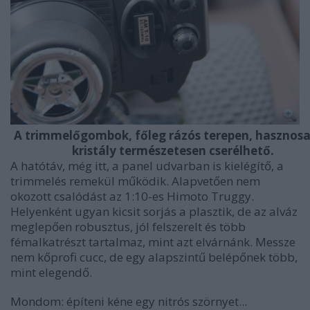
A trimmelőgombok, főleg rázós terepen, hasznosa
kristály természetesen cserélhető.
A hatótáv, még itt, a panel udvarban is kielégítő, a
trimmelés remekül működik. Alapvetően nem
okozott csalódást az 1:10-es Himoto Truggy.
Helyenként ugyan kicsit sorjás a plasztik, de az alváz
meglepően robusztus, jól felszerelt és több
fémalkatrészt tartalmaz, mint azt elvárnánk. Messze
nem kőprofi cucc, de egy alapszintű belépőnek több,
mint elegendő.
Mondom: építeni kéne egy nitrós szörnyet...