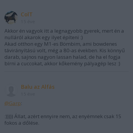
ColT
15 éve
Akkor én vagyok itt a legnagyobb gyerek, mert én a
nulláról akarok egy ilyet építeni :)
Akad otthon egy M1-es Bömbim, ami bowdenes
távirányítású volt, még a 80-as években. Kis könnyű
darab, sajnos nagyon lassan halad, de ha el fogja
bírni a cuccokat, akkor kőkemény pályagép lesz :)
Balu az Alfás
15 éve
@Garp
:
:))))) Állat, azért ennyire nem, az enyémnek csak 15
fokos a dőlése.